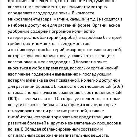
органическое вещество, соотношение C:N, гуминовые
кислоты и макроэлементы, по количеству которых
определяют плодородие почвы. В компосте
микроэлементы (сера, магний, кальций и т.д.) находятся в
наиболее доступной для растений форме. Органическое
удобрение содержит огромное количество
гетеротрофных бактерий (аэробы), анаэробных бактерий,
грибков, актиномицетов, псевдомонатов,
азотфиксирующих бактерий, микроорганизмов и червей,
которые при попадании в почву включаются в процесс
восстановления ее плодородия.  Компост может
вноситься в любое время года, поскольку органический
азот менее подвержен вымыванию и последующим
потерям аммиака за счет связанной, но легко доступной
для растений формы.  В компосте соотношение C:N (20:1)
оптимально для почвы по сравнению с соотношением C:N
(10:1) в свежем навозе.  Он образует вещества, которые
по сути являются биокатализаторами в почве, которые
стимулируют рост и развитие растений, а также
ингибиторы, которые тормозят или предотвращают
развитие болезней и других нежелательных процессов в
почве.  Обладая сбалансированным составом и
оптимальным содержанием питательных веществ,