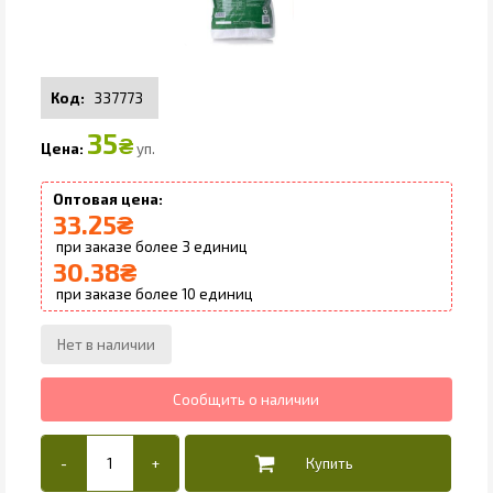
337773
35
₴
уп.
33.25
₴
3
30.38
₴
10