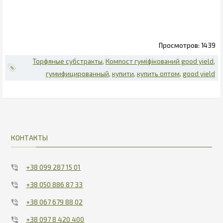
1439
Торфяные субстракты
Компост гуміфікований good yield
гумифицированный
купити
купить оптом
good yield
КОНТАКТЫ
+38 099 287 15 01
+38 050 886 87 33
+38 067 679 88 02
+38 097 8 420 400