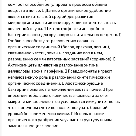
компост способен регулировать процессы обмена
веществ в почве.  Данное органическое удобрение
является питательной средой для развития
микроорганизмов и активизирует жизнедеятельность
почвенной фауны.  Гетеротрофные и анаэробные
бактерии важны для круговорота питательных веществ. 
Грибки способствуют разложению сложных
органических соединений (белок, крахмал, лигнин),
связыванию частиц почвы и созданию пор в нем,
разрушению семян патогенных растений (сорняков). 
Актиномицеты влияют на разложение хитина,
целлюлозы, воска, парафина.  Псевдомонаты играют
немаловажную роль в разложении синтетических и
органических соединений.  Азотфиксирующие
бактерии помогают в накоплении азота в почве.  При
внесении небольшого количества компоста за счет
макро- и микроэлементов усиливается иммунитет почвы,
что в конечном счете позволяет получать больший
урожай без применения химии.  Использование
органического удобрения улучшает структуру почвы,
замедляя процесс эрозии.