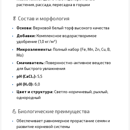
растения, рассада, пересадка в горшки
🥬 Состав и морфология
Основа:
Верховой белый торф высокого качества
Добавки:
Комплексное водорастворимое
удобрение (1,0 кг/м³)
Микроэлементы:
Полный набор (Fe, Mn, Zn, Cu, B,
Mo)
Смачиватель:
Поверхностно-активное вещество
для быстрого увлажнения
pH (CaCl₂):
5,5
pH (H₂O):
6,0
Цвет и структура:
Светло-коричневый, рыхлый,
однородный
💪 Биологические преимущества
Обеспечивает равномерное прорастание семян и
развитие корневой системы