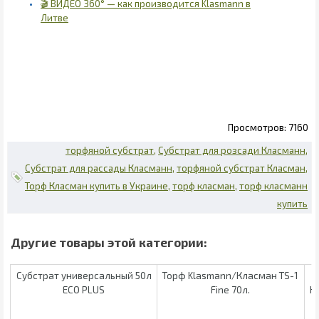
🎬 ВИДЕО 360° — как производится Klasmann в
Литве
7160
торфяной субстрат
Субстрат для розсади Класманн
Субстрат для рассады Класманн
торфяной субстрат Класман
Торф Класман купить в Украине
торф класман
торф класманн
купить
Субстрат универсальный 50л
Торф Klasmann/Класман TS-1
ECO PLUS
Fine 70л.
К