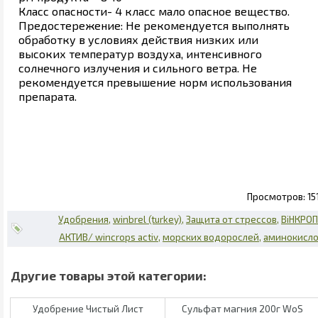
Класс опасности- 4 класс мало опасное вещество.
Предостережение: Не рекомендуется выполнять
обработку в условиях действия низких или
высоких температур воздуха, интенсивного
солнечного излучения и сильного ветра. Не
рекомендуется превышение норм использования
препарата.
15
Удобрения
winbrel (turkey)
Защита от стрессов
ВiНКРО
АКТИВ/ wincrops activ
морских водорослей
аминокисл
Удобрение Чистый Лист
Сульфат магния 200г WoS