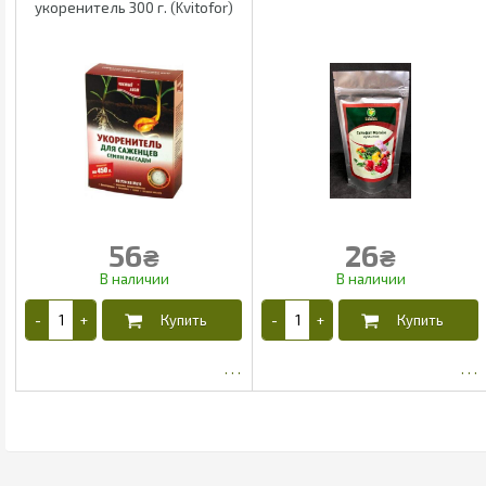
укоренитель 300 г. (Kvitofor)
56
26
₴
₴
45.92
22.1