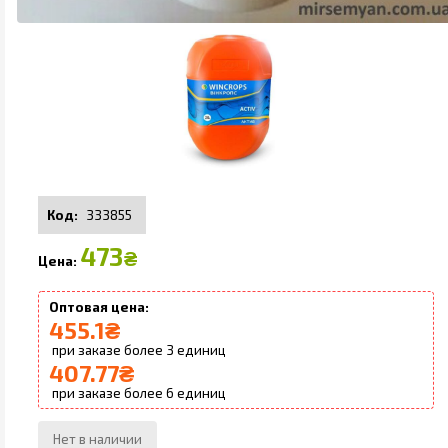
333855
473
₴
455.1
₴
3
407.77
₴
6