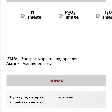
N
P
O
K
O
2
5
2
ЕМВ*
- Экстрат морских водорослей
Ам. к.*
- Аминокислоты
НОРМА
Культура, которая
Зерновые
обрабатывается