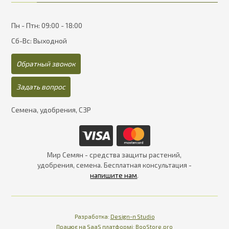
Пн - Птн: 09:00 - 18:00
Сб-Вс: Выходной
Обратный звонок
Задать вопрос
Семена, удобрения, СЗР
Мир Семян - средства защиты растений,
удобрения, семена. Бесплатная консультация -
напишите нам
.
Разработка:
Design-n Studio
Працює на SaaS платформі
Платформа для інте
Працює на SaaS платформі:
BooStore.pro