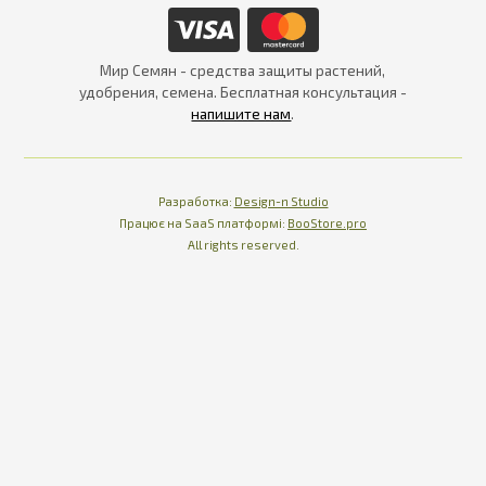
Мир Семян - средства защиты растений,
удобрения, семена. Бесплатная консультация -
напишите нам
.
Разработка:
Design-n Studio
Працює на SaaS платформі
Платформа для інте
Працює на SaaS платформі:
BooStore.pro
All rights reserved.