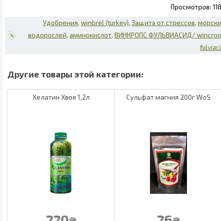
11
Удобрения
winbrel (turkey)
Защита от стрессов
морск
водорослей
аминокислот
ВИНКРОПС ФУЛЬВИАСИД/ wincro
fulviac
Хелатин Хвоя 1,2л
Сульфат магния 200г WoS
220
26
₴
₴