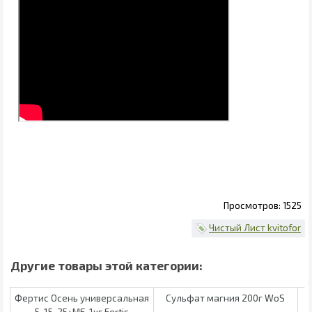
1525
Чистый Лист kvitofor
Фертис Осень универсальная
Сульфат магния 200г WoS
5-15-25+МЕ, 1кг Fertis