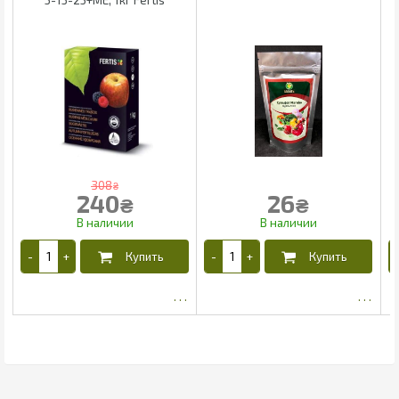
308
₴
240
26
₴
₴
198.75
22.1