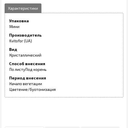
Упаковка
Мини
Производитель
Kvitofor (UA)
Вид
Кристаллический
Способ внесения
По листу
Под корень
Период внесения
Начало вегетации
Цветение/буотонизация