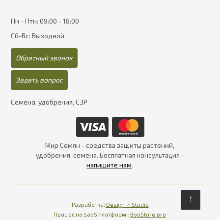
Пн - Птн: 09:00 - 18:00
Сб-Вс: Выходной
Обратный звонок
Задать вопрос
Семена, удобрения, СЗР
Мир Семян - средства защиты растений,
удобрения, семена. Бесплатная консультация -
напишите нам
.
↑
Разработка:
Design-n Studio
Працює на SaaS платформі
Платформа для інте
Працює на SaaS платформі:
BooStore.pro