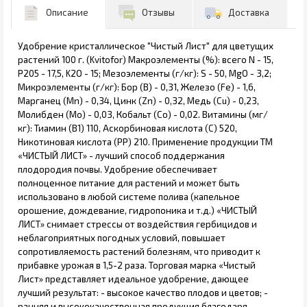
Описание
Отзывы
Доставка
Удобрение кристаллическое "Чистый Лист" для цветущих
растений 100 г. (Kvitofor) Макроэлементы (%): всего N - 15,
P205 - 17,5, K2О - 15; Мезоэлементы (г/кг): S - 50, MgO - 3,2;
Микроэлементы (г/кг): Бор (В) - 0,31, Железо (Fe) - 1,6,
Марганец (Мn) - 0,34, Цинк (Zn) - 0,32, Медь (Cu) - 0,23,
Молибден (Мо) - 0,03, Кобальт (Со) - 0,02. Витамины (мг/
кг): Тиамин (В1) 110, Аскорбиновая кислота (С) 520,
Никотиновая кислота (РР) 210. Применение продукции ТМ
«ЧИСТЫЙ ЛИСТ» - лучший способ поддержания
плодородия почвы. Удобрение обеспечивает
полноценное питание для растений и может быть
использовано в любой системе полива (капельное
орошение, дождевание, гидропоника и т.д.) «ЧИСТЫЙ
ЛИСТ» снимает стрессы от воздействия гербицидов и
неблагоприятных погодных условий, повышает
сопротивляемость растений болезням, что приводит к
прибавке урожая в 1,5-2 раза. Торговая марка «Чистый
Лист» представляет идеальное удобрение, дающее
лучший результат: - высокое качество плодов и цветов; -
ранняя и высококачественная продукция благодаря