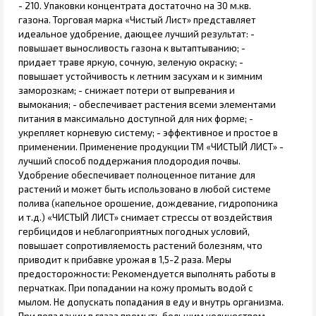
- 210. Упаковки концентрата достаточно на 30 м.кв.
газона. Торговая марка «Чистый Лист» представляет
идеальное удобрение, дающее лучший результат: -
повышает выносливость газона к вытаптыванию; -
придает траве яркую, сочную, зеленую окраску; -
повышает устойчивость к летним засухам и к зимним
заморозкам; - снижает потери от выпревания и
вымокания; - обеспечивает растения всеми элементами
питания в максимально доступной для них форме; -
укрепляет корневую систему; - эффективное и простое в
применении. Применение продукции ТМ «ЧИСТЫЙ ЛИСТ» -
лучший способ поддержания плодородия почвы.
Удобрение обеспечивает полноценное питание для
растений и может быть использовано в любой системе
полива (капельное орошение, дождевание, гидропоника
и т.д.) «ЧИСТЫЙ ЛИСТ» снимает стрессы от воздействия
гербицидов и неблагоприятных погодных условий,
повышает сопротивляемость растений болезням, что
приводит к прибавке урожая в 1,5-2 раза. Меры
предосторожности: Рекомендуется выполнять работы в
перчатках. При попадании на кожу промыть водой с
мылом. Не допускать попадания в еду и внутрь организма.