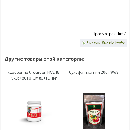
1467
Чистый Лист kvitofor
Удобрение GroGreen FIVE 18-
Сульфат магния 200г WoS
К
9-36+6СаО+3MgO+TE, 1кг
S