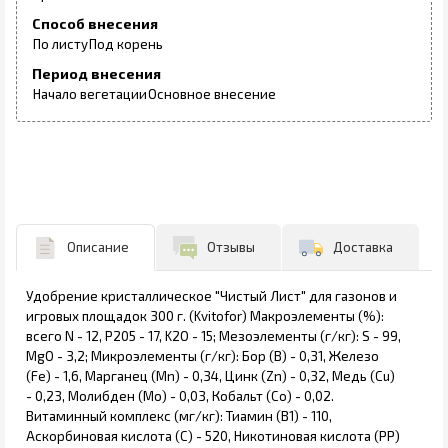
Способ внесения
По листу
Под корень
Период внесения
Начало вегетации
Основное внесение
Описание
Отзывы
Доставка
Удобрение кристаллическое "Чистый Лист" для газонов и
игровых площадок 300 г. (Kvitofor) Макроэлементы (%):
всего N - 12, P205 - 17, K2О - 15; Мезоэлементы (г/кг): S - 99,
MgO - 3,2; Микроэлементы (г/кг): Бор (В) - 0,31, Железо
(Fe) - 1,6, Марганец (Мn) - 0,34, Цинк (Zn) - 0,32, Медь (Cu)
- 0,23, Молибден (Мо) - 0,03, Кобальт (Со) - 0,02.
Витаминный комплекс (мг/кг): Тиамин (В1) - 110,
Аскорбиновая кислота (С) - 520, Никотиновая кислота (РР)