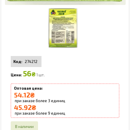
274212
56
₴
1 шт.
54.12
₴
3
45.92
₴
9