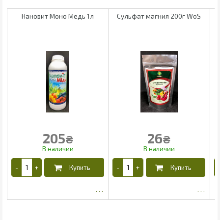
Нановит Моно Медь 1л
Сульфат магния 200г WoS
К
S
205
26
₴
₴