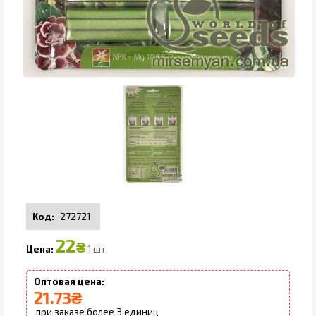
272721
22
₴
1 шт.
21.73
₴
3