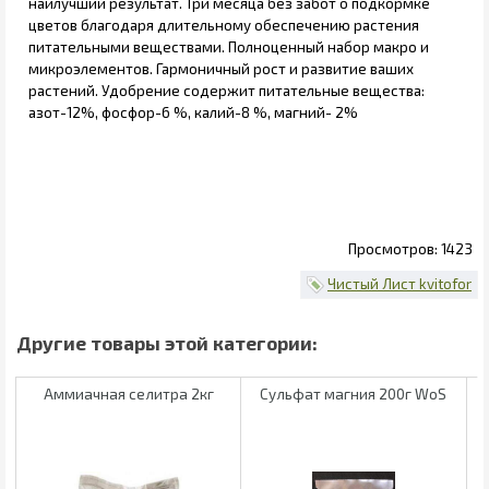
наилучший результат. Три месяца без забот о подкормке
цветов благодаря длительному обеспечению растения
питательными веществами. Полноценный набор макро и
микроэлементов. Гармоничный рост и развитие ваших
растений. Удобрение содержит питательные вещества:
азот-12%, фосфор-6 %, калий-8 %, магний- 2%
1423
Чистый Лист kvitofor
Аммиачная селитра 2кг
Сульфат магния 200г WoS
К
S