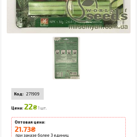
271909
22
₴
1 шт.
21.73
₴
3