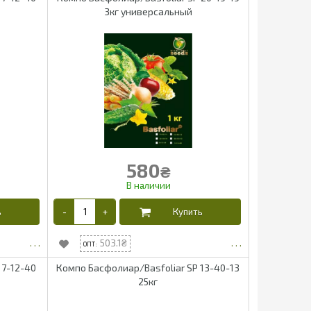
3кг универсальный
580
₴
503.1
 7-12-40
Компо Басфолиар/Basfoliar SP 13-40-13
25кг