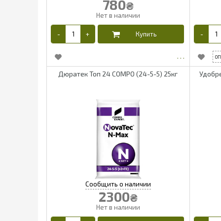
780
₴
Дюратек Топ 24 COMPO (24-5-5) 25кг
Удобре
2300
₴