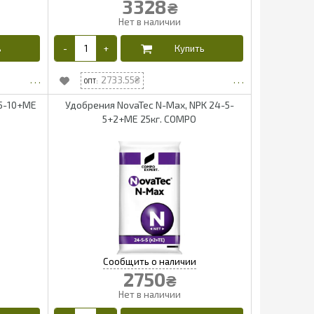
3328
₴
2733.55
-5-10+ME
Удобрения NovaTec N-Max, NPK 24-5-
5+2+ME 25кг. COMPO
2750
₴