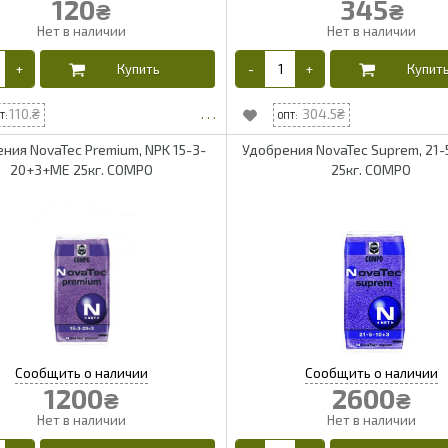
120
345
₴
₴
110.
304.5
ния NovaTec Premium, NPK 15-3-
Удобрения NovaTec Suprem, 21
20+3+ME 25кг. COMPO
25кг. COMPO
1200
2600
₴
₴