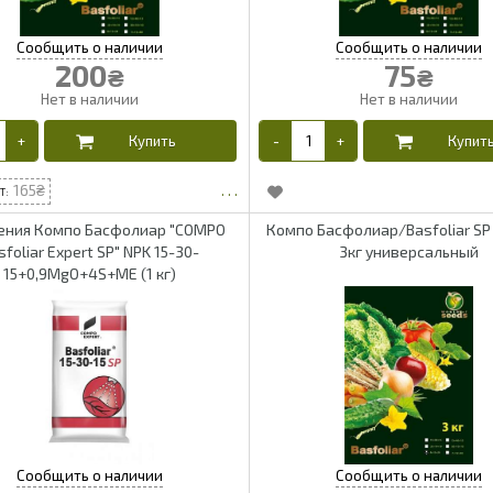
200
75
₴
₴
165
ения Компо Басфолиар "COMPO
Компо Басфолиар/Basfoliar SP
sfoliar Expert SP" NPK 15-30-
3кг универсальный
15+0,9MgO+4S+ME (1 кг)