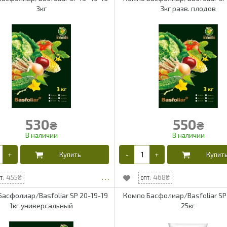
3кг
3кг разв. плодов
530
550
₴
₴
455
468
асфолиар/Basfoliar SP 20-19-19
Компо Басфолиар/Basfoliar SP
1кг универсальный
25кг