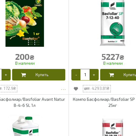
200
5227
₴
₴
172.9
4293.81
асфолиар/Basfoliar Avant Natur
Компо Басфолиар/Basfoliar SP 
8-4-6 SL 1л
25кг