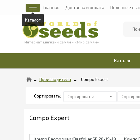
Главная
Доставка и оплата
Полезные ста
Каталог
Найти
Интернет магазин семян - «Мир семян»
Каталог
Производители
Compo Expert
Compo Expert
Компо Басфолиар/Basfoliar SP 20-19-19
Компо Б