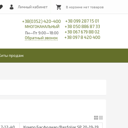
Личный кабинет
+38 099 287 15 01
+38(0352) 420-400
+38 050 886 87 33
МНОГОКАНАЛЬНЫЙ
+38 067 679 88 02
Пн—Пт 9:00—18:00
+38 097 8 420 400
Обратный звонок
Хиты продаж
 7-12-40
Компо Басфолиар/Basfoliar SP 20-19-19