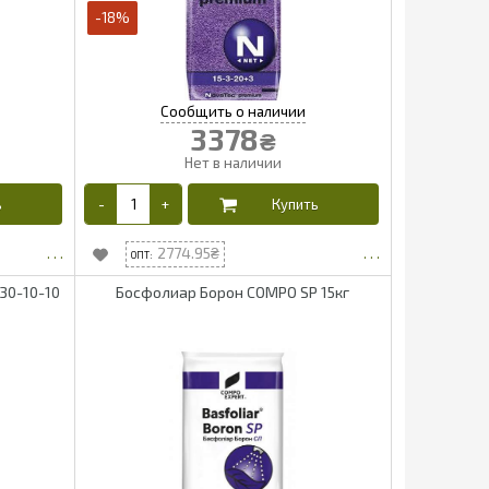
-18%
3378
₴
2774.95
30-10-10
Босфолиар Борон COMPO SP 15кг