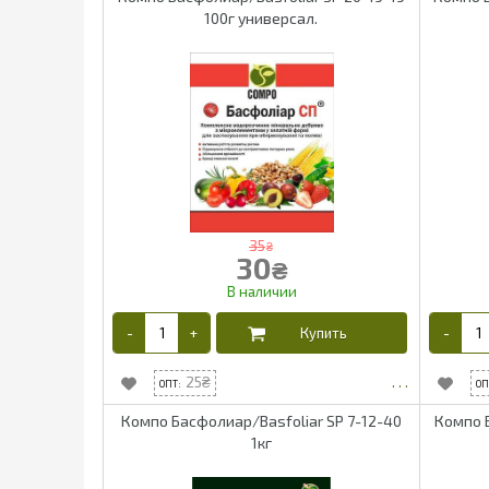
100г универсал.
35
₴
30
₴
25
Компо Басфолиар/Basfoliar SP 7-12-40
Компо Б
1кг