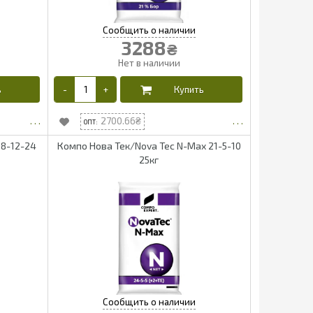
3288
₴
2700.66
 8-12-24
Компо Нова Тек/Nova Tec N-Max 21-5-10
25кг