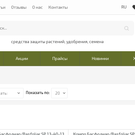
тьи
Отзывы
О нас
Контакты
средства защиты растений, удобрения, семена
Акции
Прайсы
Новинки
Показать по:
асфолиар/Basfoliar SP 13-40-13
Компо Басфолиар/Basfoliar SP