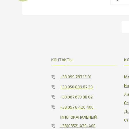
КОНТАКТЫ
К
+38 099 287 15 01
Ма
Но
+38 050 886 87 33
Хи
+38 067 679 88 02
Сп
+38 097 8 420 400
До
МНОГОКАНАЛЬНЫЙ:
Ст
+38(0352) 420-400