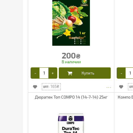
200
₴
165
Дюратек Топ COMPO 14 (14-7-14) 25кг
Компо Б