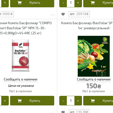
1000.
2097.6
ения Компо Басфолиар "COMPO
Компо Басфолиар/Basfoliar SP
pert Basfoliar SP" NPK 15-30-
1кг универсальный
15+0,9MgO+4S+ME (25 кг)
150
₴
139.78