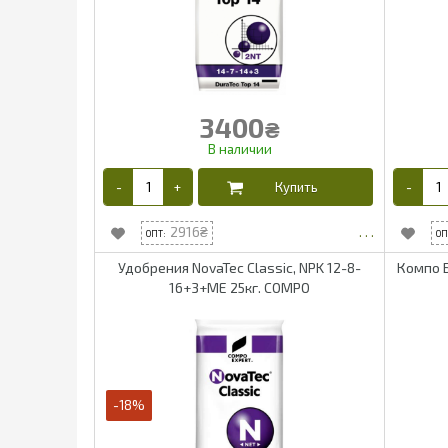
3400
₴
2916
Удобрения NovaTec Classic, NPK 12-8-
Компо Б
16+3+ME 25кг. COMPO
-18%