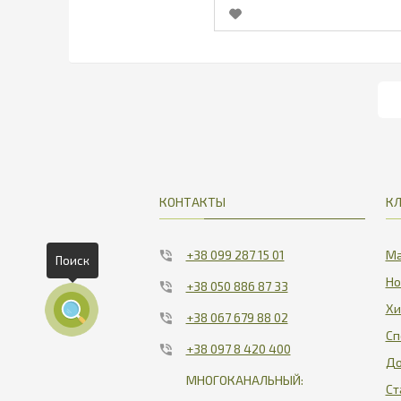
КОНТАКТЫ
К
+38 099 287 15 01
Ма
Поиск
Но
+38 050 886 87 33
Хи
+38 067 679 88 02
Сп
+38 097 8 420 400
До
МНОГОКАНАЛЬНЫЙ:
Ст