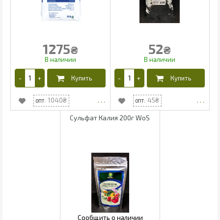
1275
52
₴
₴
1040
45
Сульфат Калия 200г WoS