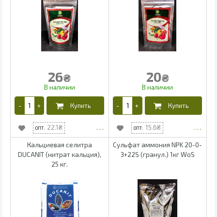
26
20
₴
₴
22.1
15.6
Кальциевая селитра
Сульфат аммония NPK 20-0-
DUCANIT (нитрат кальция),
3+22S (гранул.) 1кг WoS
25 кг.