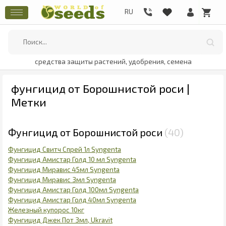
средства защиты растений, удобрения, семена
фунгицид от Борошнистой роси |
Метки
Фунгицид от Борошнистой роси
40
Фунгицид Свитч Спрей 1л Syngenta
Фунгицид Амистар Голд 10 мл Syngenta
Фунгицид Миравис 45мл Syngenta
Фунгицид Миравис 3мл Syngenta
Фунгицид Амистар Голд 100мл Syngenta
Фунгицид Амистар Голд 40мл Syngenta
Железный купорос 10кг
Фунгицид Джек Пот 3мл, Ukravit