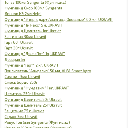
Топаз 100мл Syngenta (Фунгицид)
Фунгицид Скор 100мл Syngenta
Линкор КЭ 2мл Help!
Фунгицид "Энергодар+ Авангард Овощные" 60 мл, UKRAVIT
Фунгицид "Ти Рекс" 5 л, UKRAVIT
Фунгицид Целитель 1кг Ukravit
Защитник 30мл Ukravit
Гарт 60г Ukravit
Гарт 30г Ukravit
Фунгицид "Джек Пот" 1л, UKRAVIT
Дезарал 5л
Фунгицид "Гарт" 2 кг, UKRAVIT
Прилипатель "Альфалип" 50 мл, ALFA Smart Agro
Самшит 3мл Ukravit
Смесь Бордо 250г
Фунгицид "Фундазим" 1 кг, UKRAVIT
Целитель 250г Ukravit
Фунгицид Целитель 50г Ukravit
Фунгицид Целитель 25г Ukravit
Защитник 7,5 г Ukravit
Страж 3мл Ukravit
Ревус Топ 6мл Syngenta (Фунгицид)
Квадрис 100мл Syngenta (Фунгицид)