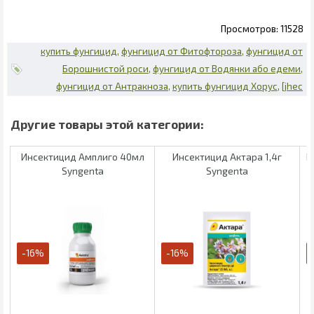
11528
купить фунгицид
фунгицид от Фитофтороза
фунгицид от
Борошнистой роси
фунгицид от Водянки або едеми
фунгицид от Антракноза
купить фунгицид Хорус
[jhec
Инсектицид Амплиго 40мл
Инсектицид Актара 1,4г
Р
Syngenta
Syngenta
-16%
-16%