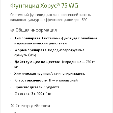
Фунгицид Хорус® 75 WG
Системный фунгицид для ранневесенней защиты
плодовых культур — эффективен даже при +5°C
🌿 Общая информация
Тип препарата:
Системный фунгицид с лечебным
и профилактическим действием
Форма препарата:
Вододиспергируемые
гранулы (WG)
Действующее вещество:
Ципродинил — 750 г/
кг
Химическая группа:
Анилинопиримидины
Класс токсичности:
III — малоопасный
Производитель:
Syngenta
Фасовка:
3 г, 100 г, 1 кг
🎯 Спектр действия