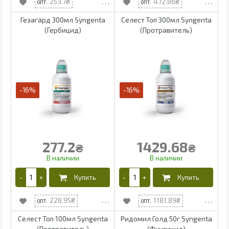
253.7
472.86
Гезагард 300мл Syngenta
Селест Топ 300мл Syngenta
(Гербицид)
(Протравитель)
-16%
-16%
277.2
1429.68
₴
₴
228.95
1181.89
Селест Топ 100мл Syngenta
Ридомил Голд 50г Syngenta
(Протравитель)
(Фунгицид)