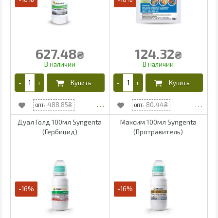
627.48
124.32
₴
₴
488.85
80.44
Дуал Голд 100мл Syngenta
Максим 100мл Syngenta
(Гербицид)
(Протравитель)
-16%
-16%