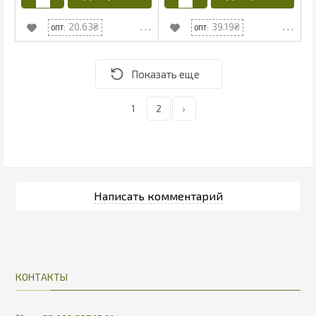
20.63
39.19
1
2
›
КОНТАКТЫ