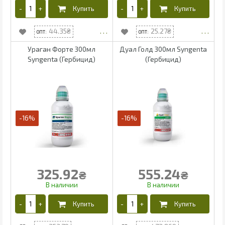
44.35
25.27
Ураган Форте 300мл
Дуал Голд 300мл Syngenta
Syngenta (Гербицид)
(Гербицид)
-16%
-16%
325.92
555.24
₴
₴