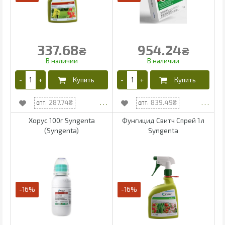
337.68
954.24
₴
₴
287.74
839.49
Хорус 100г Syngenta
Фунгицид Свитч Спрей 1л
(Syngenta)
Syngenta
-16%
-16%