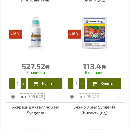
-16%
-16%
527.52
113.4
₴
₴
399.64
79.41
Акарацид Актеллик 6 мл
Энжио 3,6мл Syngenta
Syngenta
(Инсектицид)