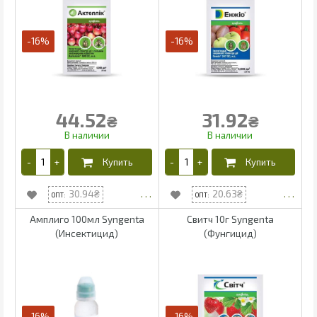
-16%
-16%
44.52
31.92
₴
₴
30.94
20.63
Амплиго 100мл Syngenta
Свитч 10г Syngenta
(Инсектицид)
(Фунгицид)
-16%
-16%