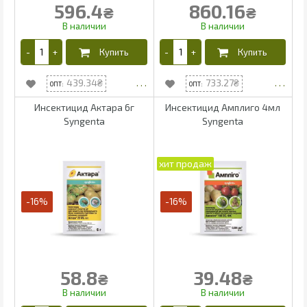
596.4
860.16
₴
₴
439.34
733.27
Инсектицид Актара 6г
Инсектицид Амплиго 4мл
Syngenta
Syngenta
-16%
-16%
58.8
39.48
₴
₴