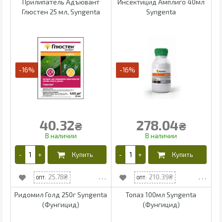
Прилипатель Адъювант
Инсектицид Амплиго 40мл
Глюстен 25 мл, Syngenta
Syngenta
-16%
-16%
40.32
278.04
₴
₴
25.78
210.39
Ридомил Голд 250г Syngenta
Топаз 100мл Syngenta
(Фунгицид)
(Фунгицид)