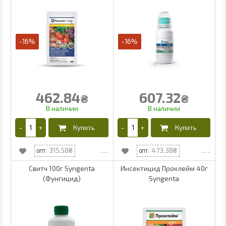
-16%
-16%
462.84
607.32
₴
₴
315.58
473.38
Свитч 100г Syngenta
Инсектицид Проклейм 40г
(Фунгицид)
Syngenta