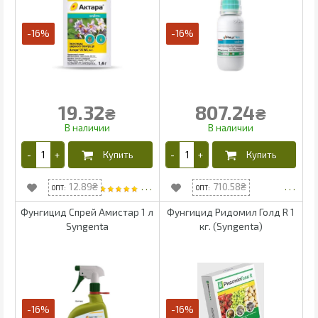
-16%
-16%
19.32
807.24
₴
₴
12.89
710.58
Фунгицид Спрей Амистар 1 л
Фунгицид Ридомил Голд R 1
Syngenta
кг. (Syngenta)
-16%
-16%