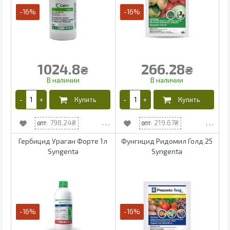
-16%
-16%
1024.8
266.28
₴
₴
798.24
219.67
Гербицид Ураган Форте 1л
Фунгицид Ридомил Голд 25
Syngenta
Syngenta
-16%
-16%