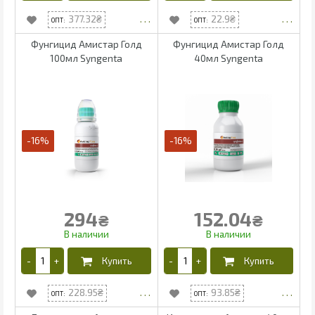
377.32
22.9
Фунгицид Амистар Голд
Фунгицид Амистар Голд
100мл Syngenta
40мл Syngenta
-16%
-16%
294
152.04
₴
₴
228.95
93.85