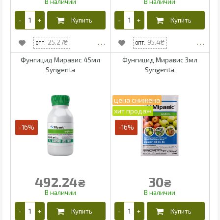
25.27
95.4
Фунгицид Миравис 45мл
Фунгицид Миравис 3мл
Syngenta
Syngenta
-16%
-16%
492.24
30
₴
₴