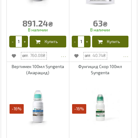
891.24
63
₴
₴
760.08
40.74
Вертимек 100мл Syngenta
Фунгицид Скор 100мл
(Акарацид)
Syngenta
-16%
-16%