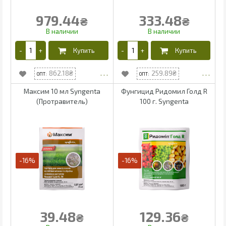
979.44
333.48
₴
₴
862.18
259.89
Максим 10 мл Syngenta
Фунгицид Ридомил Голд R
(Протравитель)
100 г. Syngenta
-16%
-16%
39.48
129.36
₴
₴