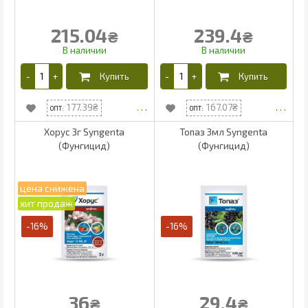
215.04
239.4
₴
₴
177.39
167.07
Хорус 3г Syngenta
Топаз 3мл Syngenta
(Фунгицид)
(Фунгицид)
-16%
-16%
36
29.4
₴
₴