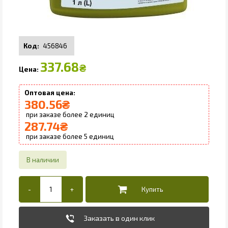
456846
337.68
₴
380.56
₴
2
287.74
₴
5
Заказать в один клик