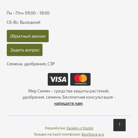
Пн - Птн: 09:00 - 18:00
Сб-Вс: Выходной
Обратный звонок
Задать вопрос
Семена, удобрения, СЗР
Мир Семян - средства защиты растений,
удобрения, семена. Бесплатная консультация -
напишите нам
.
↑
Разработка:
Design-n Studio
Працює на SaaS платформі
Платформа для інте
Працює на SaaS платформі:
BooStore.pro