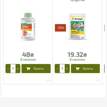
-16%
48
19.32
₴
₴
33.29
12.89