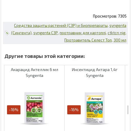
7305
Средства защиты растений (СЗР) и биопрепараты
syngenta
(Сингента)
syngenta СЗР
протравник для картоплі
ctktcn njg
Протравитель Селест Топ
300 мл
Акарацид Актеллик 6 мл
Инсектицид Актара 1,4г
Syngenta
Syngenta
-16%
-16%