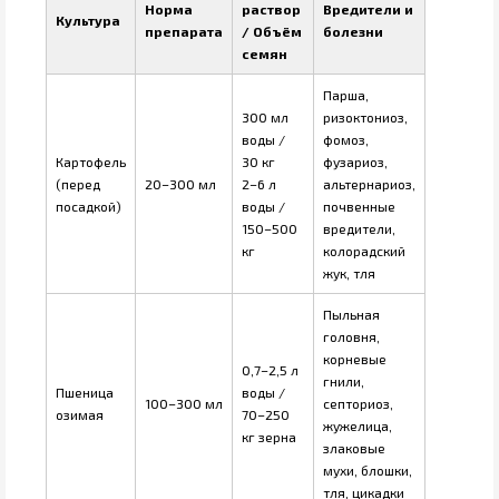
Норма
раствор
Вредители и
Культура
препарата
/ Объём
болезни
семян
Парша,
300 мл
ризоктониоз,
воды /
фомоз,
Картофель
30 кг
фузариоз,
(перед
20–300 мл
2–6 л
альтернариоз,
посадкой)
воды /
почвенные
150–500
вредители,
кг
колорадский
жук, тля
Пыльная
головня,
корневые
0,7–2,5 л
гнили,
Пшеница
воды /
100–300 мл
септориоз,
озимая
70–250
жужелица,
кг зерна
злаковые
мухи, блошки,
тля, цикадки