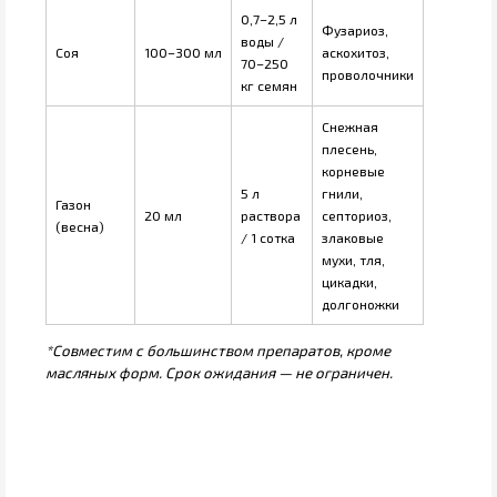
0,7–2,5 л
Фузариоз,
воды /
Соя
100–300 мл
аскохитоз,
70–250
проволочники
кг семян
Снежная
плесень,
корневые
5 л
гнили,
Газон
20 мл
раствора
септориоз,
(весна)
/ 1 сотка
злаковые
мухи, тля,
цикадки,
долгоножки
*Совместим с большинством препаратов, кроме
масляных форм. Срок ожидания — не ограничен.