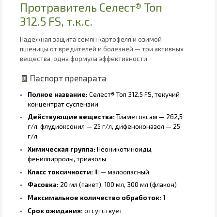
Протравитель Селест® Топ
312.5 FS, т.к.с.
Надёжная защита семян картофеля и озимой
пшеницы от вредителей и болезней — три активных
вещества, одна формула эффективности
🧾 Паспорт препарата
Полное название:
Селест® Топ 312.5 FS, текучий
концентрат суспензии
Действующие вещества:
Тиаметоксам — 262,5
г/л, флудиоксонил — 25 г/л, дифеноконазол — 25
г/л
Химическая группа:
Неоникотиноиды,
фенилпирролы, триазолы
Класс токсичности:
III — малоопасный
Фасовка:
20 мл (пакет), 100 мл, 300 мл (флакон)
Максимальное количество обработок:
1
Срок ожидания:
отсутствует