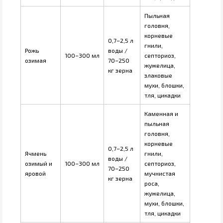
Пыльная
головня,
корневые
0,7–2,5 л
гнили,
Рожь
воды /
100–300 мл
септориоз,
озимая
70–250
жужелица,
кг зерна
злаковые
мухи, блошки,
тля, цикадки
Каменная и
пыльная
головня,
корневые
0,7–2,5 л
Ячмень
гнили,
воды /
озимый и
100–300 мл
септориоз,
70–250
яровой
мучнистая
кг зерна
роса,
жужелица,
мухи, блошки,
тля, цикадки