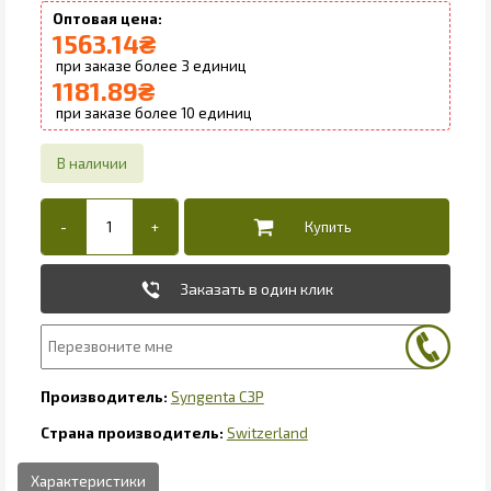
1563.14
₴
3
1181.89
₴
10
Заказать в один клик
Syngenta СЗР
Switzerland