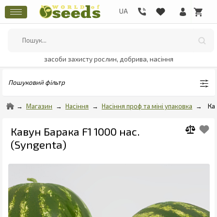
засоби захисту рослин, добрива, насіння
Пошуковий фільтр
Магазин
Насіння
Насіння проф та міні упаковка
Ка
Кавун Барака F1 1000 нас.
(Syngenta)