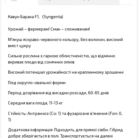
Кавун Барака F1, (Syngenta)
Урожай – фермерам! Смак – споживачам!
М'якуш яскраво-червоного кольору, без волокон, високий
вміст цукру
Сильне рослина з гарною облистненістю, що відмінно
вкриває плоди від сонячних опіків
Високий потенціал урожайності на краплинному зрошенні
Плід округло-овальної форми
Період дозрівання від висадки розсади, 60-65 днів
Середня вага плода, 11-13 кг
Стійкість: Антракноз (Co: 1) та фузаріозне в'янення (Fon: 0,
1)
Додаткова інформація: Підходить для прямої сівби. Гібрид
добре зберігається в полі. Транспортується на далекі