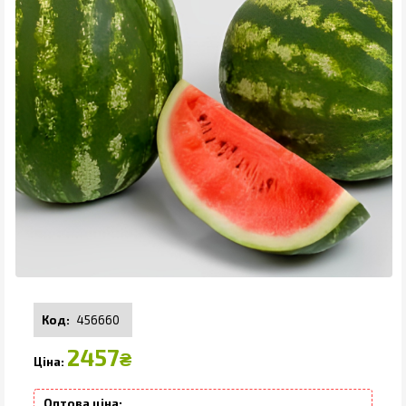
456660
2457
₴