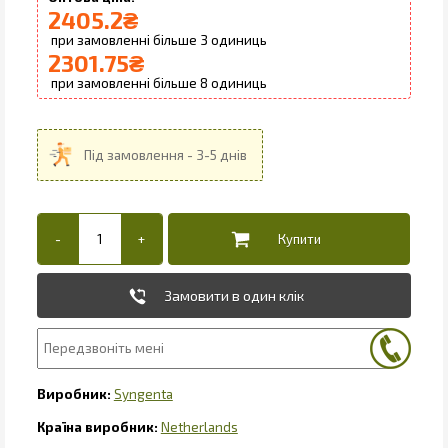
2405.2
₴
3
2301.75
₴
8
Замовити в один клік
Syngenta
Netherlands