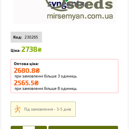
230265
2738
₴
2680.8
₴
3
2565.5
₴
8