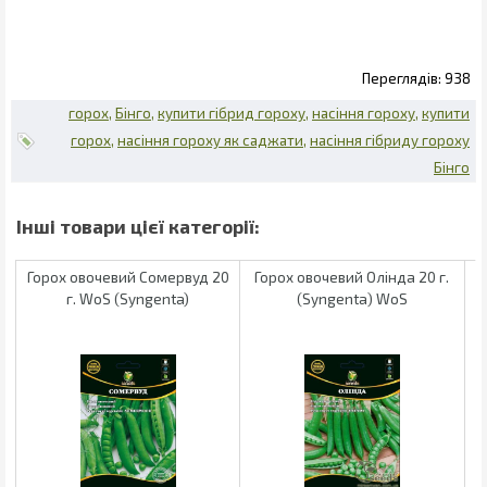
938
горох
Бінго
купити гібрид гороху
насіння гороху
купити
горох
насіння гороху як саджати
насіння гібриду гороху
Бінго
Горох овочевий Сомервуд 20
Горох овочевий Олінда 20 г.
Г
г. WoS (Syngenta)
(Syngenta) WoS