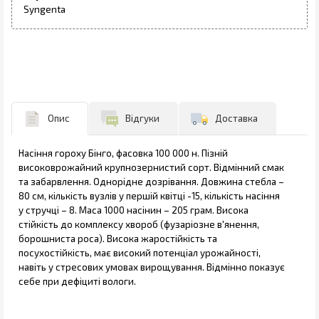
Syngenta
Опис
Відгуки
Доставка
Насіння гороху Бінго, фасовка 100 000 н. Пізній
високоврожайний крупнозернистий сорт. Відмінний смак
та забарвлення. Однорідне дозрівання. Довжина стебла –
80 см, кількість вузлів у першій квітці -15, кількість насіння
у стручці – 8. Маса 1000 насінин – 205 грам. Висока
стійкість до комплексу хвороб (фузаріозне в'янення,
борошниста роса). Висока жаростійкість та
посухостійкість, має високий потенціал урожайності,
навіть у стресових умовах вирощування. Відмінно показує
себе при дефіциті вологи.