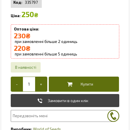
335797
250
₴
230
₴
2
220
₴
5
Замовити в один клік
World of Seeds