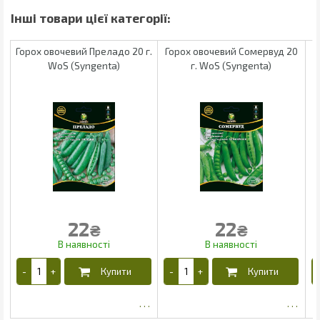
Горох овочевий Преладо 20 г.
Горох овочевий Сомервуд 20
Г
WoS (Syngenta)
г. WoS (Syngenta)
22
22
₴
₴