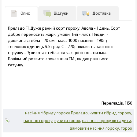
Опис
Відгуки
Доставка
Преладо F1.Дуже ранній сорт гороху, Авола - 1 день. Сорт
добре переносить жаркі умови. Тип - лист. Плоди: -
довжина стебла - 70 см;- маса 1000 насінин - 190г ;-
теплових одиниць 4,5 град С - 770;- кількість насіння в
стручку - 7; висота стебла під час цвітіння - низька.
Повільний розвиток показника ТМ , як для раннього
ґатунку.
1150
насіння гібриду гороху Преладо
купити гібрид гороху
насіння гороху
купити горох
насіння гороху як садити
замовити насіння гороху
горох