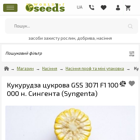
засоби захисту рослин, добрива, насіння
Пошуковий фільтр
Магазин
Насіння
Насіння проф та міні упаковка
Ку
Кукурудза цукрова GSS 3071 F1 100
000 н. Сингента (Syngenta)