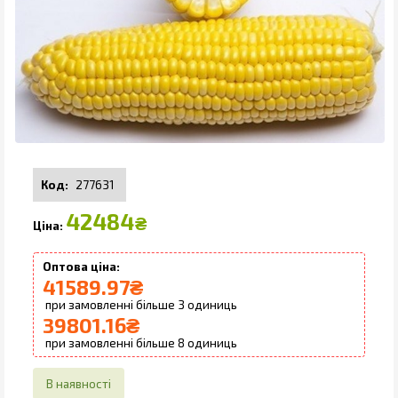
277631
42484
₴
41589.97
₴
3
39801.16
₴
8