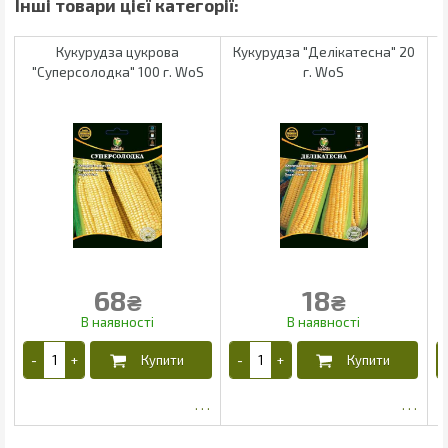
Кукурудза цукрова
Кукурудза "Делікатесна" 20
"Суперсолодка" 100 г. WoS
г. WoS
68
18
₴
₴