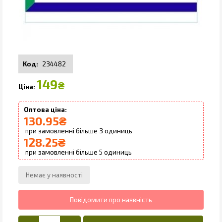
234482
149
₴
130.95
₴
3
128.25
₴
5