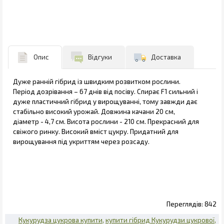
Опис
Відгуки
Доставка
Дуже ранній гібрид із швидким розвитком рослини.
Період дозрівання – 67 днів від посіву. Спирає F1 сильний і
дуже пластичний гібрид у вирощуванні, тому завжди дає
стабільно високий урожай. Довжина качани 20 см,
діаметр - 4,7 см. Висота рослини - 210 см. Прекрасний для
свіжого ринку. Високий вміст цукру. Придатний для
вирощування під укриттям через розсаду.
842
Кукурудза цукрова купити
купити гібрид Кукурудзи цукрової