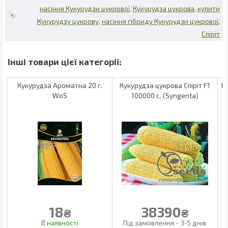
насіння Кукурудзи цукрової
Кукурудза цукрова
купити
Кукурудзу цукрову
насіння гібриду Кукурудзи цукрової
Спіріт
Кукурудза Ароматна 20 г.
Кукурудза цукрова Спіріт F1
К
WoS
100000 с. (Syngenta)
18
38390
₴
₴