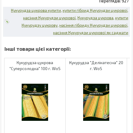
927
Кукурудза цукрова купити
купити гібрид Кукурудзи цукрової
насіння Кукурудзи цукрової
Кукурудза цукрова
купити
Кукурудзу цукрову
насіння гібриду Кукурудзи цукрової
насіння Кукурудзи цукрової як саджати
Кукурудза цукрова
Кукурудза "Делікатесна" 20
"Суперсолодка" 100 г. WoS
г. WoS