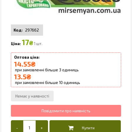
297662
17
₴
1 шт.
14.55
₴
3
13.5
₴
10