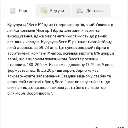
Опис
Відгуки
Доставка
Кукурудза "Веге F1" один із перших сортів, який з'явився в
лінійці компанії Мнагор. Гібрид для ранніх термінів
вирощування, адже має генетичну стійкість до ранніх
весняних холодів. Кукуруза Веге F1 ранньостиглий гібрид,
який дозріває за 69-73 днів. Це суперсолодкий гібрид в
асортименті компанії Мнагор, оскільки містить 8% цукру в
зерні, що є високим показником. Висота рослини
становить 180-200 см. Качан має довжину 17-19 см. У вилці
формується від 16 до 20 рядів зерен. Зерно ж має
яскраво-жовте забарвлення. Завдяки міцному стеблу та
кореневій системі гібрид Веге-1 має високу стійкість до
вилягання, що дозволяє вирощувати його на території
біля моря. Особливості: \