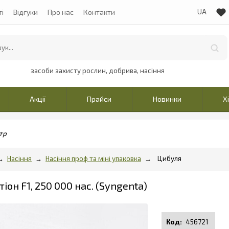
ті
Відгуки
Про нас
Контакти
засоби захисту рослин, добрива, насіння
Акції
Прайси
Новинки
Х
тр
Насіння
Насіння проф та міні упаковка
Цибуля
іон F1, 250 000 нас. (Syngenta)
456721