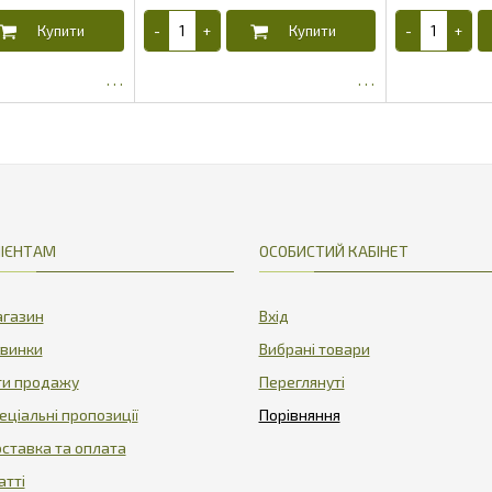
1.28
4.49
ІЄНТАМ
ОСОБИСТИЙ КАБІНЕТ
газин
Вхід
винки
Вибрані товари
ти продажу
Переглянуті
еціальні пропозиції
ставка та оплата
атті