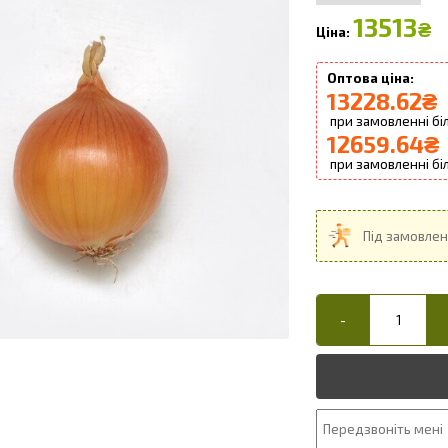
13513
₴
13228.62
₴
12659.64
₴