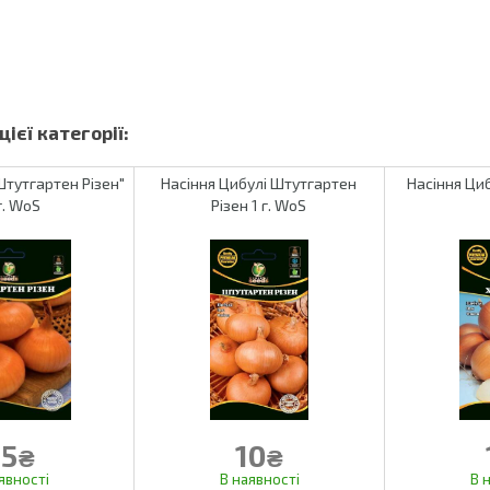
Штутгартен Різен"
Насіння Цибулі Штутгартен
Насіння Циб
г. WoS
Різен 1 г. WoS
5
10
₴
₴