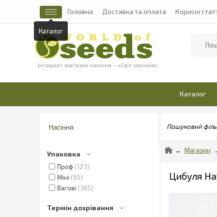
Головна
Доставка та оплата
Корисні стат
Найти
Інтернет магазин насіння - «Світ насіння»
Каталог
Насіння
Пошуковий філь
Магазин
Упаковка
Проф
123
Цибуля Нат
Міні
65
Вагові
365
Термін дозрівання