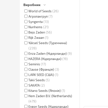
Виробник
World of Seeds
26
Агропакгруп
7
Syngenta
13
Nunhems
21
Bejo Zaden
56
Rijk Zwaan
1
Yüksel Seeds (Туреччина)
239
Enza Zaden (Нідерланди)
9
HAZERA (Нідерланди)
19
Seminis
17
Clause (Франція)
3
LARK SEED (США)
1
Takii Seeds
5
SAKATA
2
Kitano Seeds (Японія)
1
Hem Zaden B.V. (Netherlands)
479
Ergon Seeds (Нідерланди)