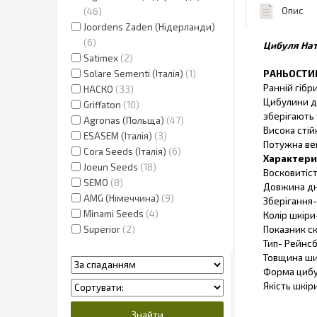
Опис
46
Joordens Zaden (Нідерланди)
6
Цибуля Наті
Satimex
2
Solare Sementi (Італія)
1
РАНЬОСТИГ
Ранній гібр
НАСКО
33
Цибулини ду
Griffaton
10
зберігають 
Agronas (Польща)
47
Висока стій
ESASEM (Італія)
3
Потужна ве
Cora Seeds (Італія)
6
Характери
Joeun Seeds
18
Восковитіст
SEMO
8
Довжина д
AMG (Німеччина)
9
Зберігання-
Minami Seeds
4
Колір шкіри
Superior
2
Показник с
Тип-
Рейнсб
Товщина ш
Форма циб
Якість шкір