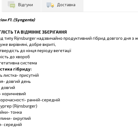
Відгуки
Доставка
он F1. (Syngenta)
ЛІСТЬ ТА ВІДМІННЕ ЗБЕРІГАННЯ
ид типу Rijnsburger надзвичайно продуктивний гібрид довгого дня з
же вирівняні, добре вкриті,
твердість до кінця періоду вегетації
кість до хвороб
гетативна система
стика гібриду:
ь листка-
присутній
ня-
довгий день
довгий
-
коричневий
корочасності-
ранній-середній
ургер (Rijnsburger)
ийки-
тонка
улини-
округлий
и-
середній