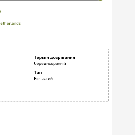
a
etherlands
Термін дозрівання
Середньоранній
Тип
Ріпчастий