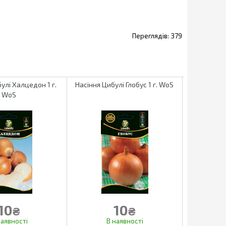
379
улі Халцедон 1 г.
Насіння Цибулі Глобус 1 г. WoS
Насіння Лук
WoS
10
10
₴
₴