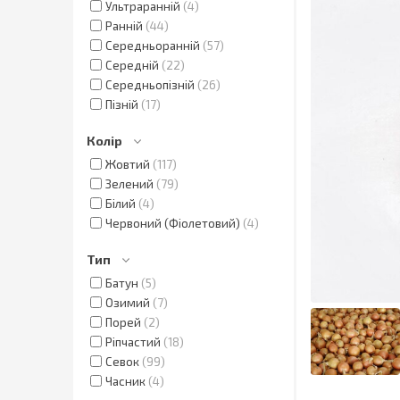
Ультраранній
4
Ранній
44
Середньоранній
57
Середній
22
Середньопізній
26
Пізній
17
Колір
Жовтий
117
Зелений
79
Білий
4
Червоний (Фіолетовий)
4
Тип
Батун
5
Озимий
7
Порей
2
Ріпчастий
18
Севок
99
Часник
4