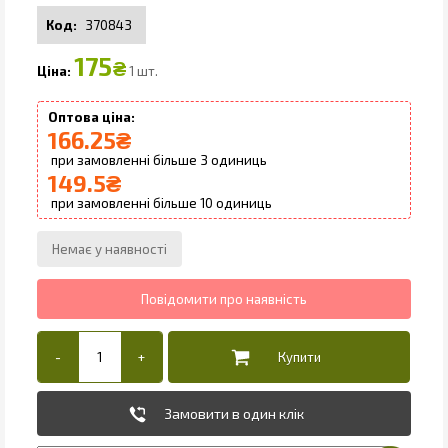
370843
175
₴
1 шт.
166.25
₴
3
149.5
₴
10
Замовити в один клік