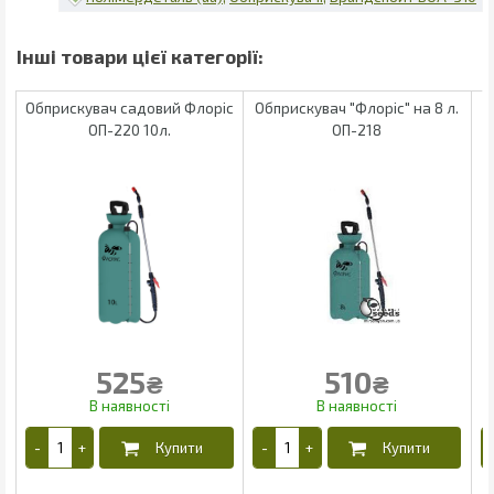
Обприскувач садовий Флоріс
Обприскувач "Флоріс" на 8 л.
ОП-220 10л.
ОП-218
525
510
₴
₴