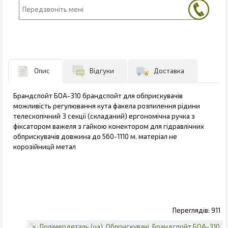
Опис
Відгуки
Доставка
Брандспойт БОА-310 брандспойт для обприскувачів
можливість регулювання кута факела розпилення рідини
телескопічний 3 секції (складаний) ергономічна ручка з
фіксатором важеля з гайкою конектором для гідравлічних
обприскувачів довжина до 560-1110 м. матеріал не
корозійницй метал
911
Полімердеталь (ua)
Обприскувачі
Брандспойт БОА-310