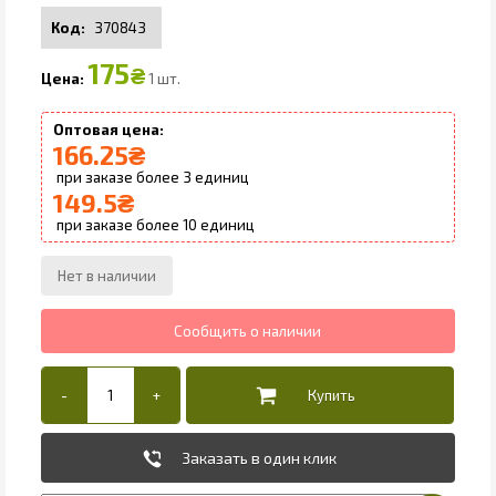
370843
175
₴
1 шт.
166.25
₴
3
149.5
₴
10
Заказать в один клик