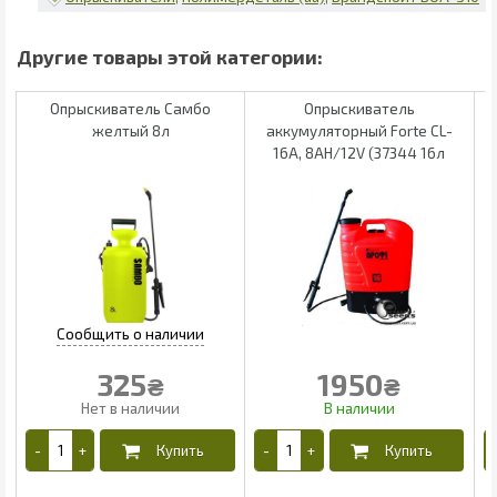
Опрыскиватель Самбо
Опрыскиватель
желтый 8л
аккумуляторный Forte CL-
16A, 8AH/12V (37344 16л
325
1950
₴
₴