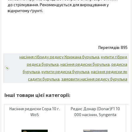
до стрілкування. Рекомендується для вирощування у
відкритому ґрунті.
895
насіння гібриду редису Крижана бурулька
купити гібрид
редиса бурулька
насіння редиски бурулька
редиска
бурулька
купити редиска бурулька
насіння редиски як
садити бурулька
замовити насіння редису бурулька
Насіння редиски Сора 10 г.
Редис Донар (Donar)F1 10
WoS
000 насінин, Syngenta