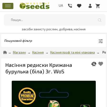
засоби захисту рослин, добрива, насіння
Пошуковий фільтр
Магазин
Насіння
Насіння проф та міні упаковка
Ре
Насіння редиски Крижана
бурулька (біла) 3г. WoS