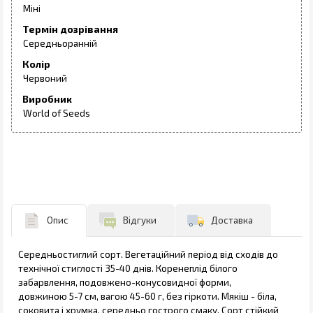
Міні
Термін дозрівання
Середньоранній
Колір
Червоний
Виробник
World of Seeds
Опис
Відгуки
Доставка
Середньостиглий сорт. Вегетаційний період від сходів до
технічної стиглості 35-40 днів. Коренеплід білого
забарвлення, подовжено-конусовидної форми,
довжиною 5-7 см, вагою 45-60 г, без гіркоти. Мякіш - біла,
соковита і хрумка, середньо гострого смаку. Сорт стійкий