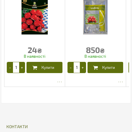
24
850
₴
₴
15.18
796.02
КОНТАКТИ