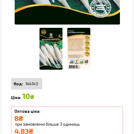
144143
10
₴
8
₴
3
4.83
₴