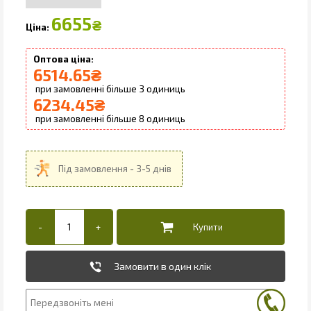
6655
₴
6514.65
₴
3
6234.45
₴
8
Замовити в один клік