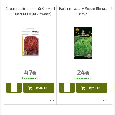
Салат напівкочанний Кармесі
Насіння салату Лолло Біонда
На
- 15 насінин А (Rijk Zwaan)
3 г. WoS
47
24
₴
₴