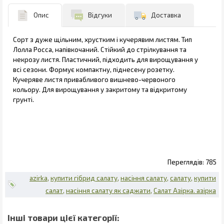
Опис
Відгуки
Доставка
Cорт з дуже щільним, хрустким і кучерявим листям. Тип
Лолла Росса, напівкочаний. Стійкий до стрілкування та
некрозу листя. Пластичний, підходить для вирощування у
всі сезони. Формує компактну, піднесену розетку.
Кучеряве листя привабливого вишнево-червоного
кольору. Для вирощування у закритому та відкритому
грунті.
785
azirka
купити гібрид салату
насіння салату
салату
купити
салат
насіння салату як саджати
Салат Азірка. азірка