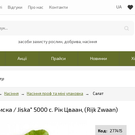
ті
Відгуки
Про нас
Контакти
засоби захисту рослин, добрива, насіння
Акції
Прайси
Новинки
Х
тр
Насіння
Насіння проф та міні упаковка
Салат
ска / Jiska" 5000 с. Рік Цваан, (Rijk Zwaan)
277415