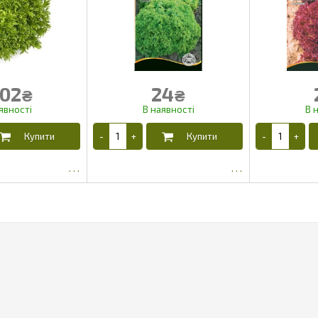
02
24
₴
₴
500.82
15.53