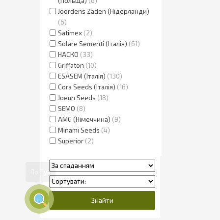
(Польща)
6
Joordens Zaden (Нідерланди)
6
Satimex
2
Solare Sementi (Італія)
61
НАСКО
33
Griffaton
10
ESASEM (Італія)
130
Cora Seeds (Італія)
16
Joeun Seeds
18
SEMO
8
AMG (Німеччина)
9
Minami Seeds
4
Superior
2