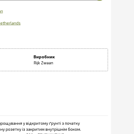
an
etherlands
Виробник
Rijk Zwaan
рощування у відкритому ґрунті з початку
рну розетку із закритим внутрішнім боком.