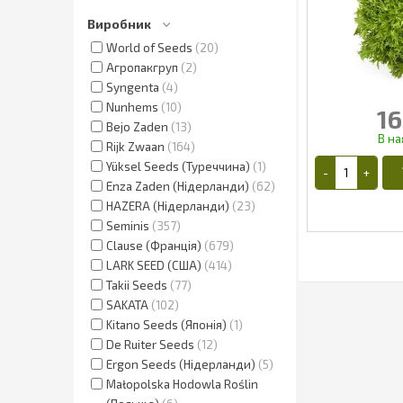
Виробник
World of Seeds
20
Агропакгруп
2
Syngenta
4
Nunhems
10
16
Bejo Zaden
13
Rijk Zwaan
164
Yüksel Seeds (Туреччина)
1
Enza Zaden (Нідерланди)
62
HAZERA (Нідерланди)
23
Seminis
357
Clause (Франція)
679
LARK SEED (США)
414
Takii Seeds
77
1
SAKATA
102
Kitano Seeds (Японія)
1
De Ruiter Seeds
12
Ergon Seeds (Нідерланди)
5
Małopolska Hodowla Roślin