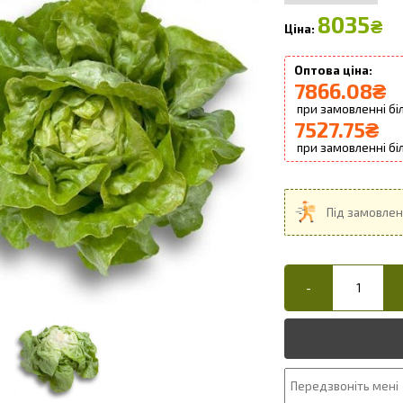
8035
₴
7866.08
₴
7527.75
₴