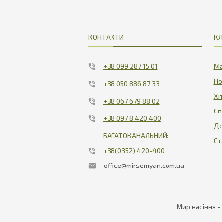
КОНТАКТИ
КЛ
+38 099 287 15 01
Ма
Но
+38 050 886 87 33
Хі
+38 067 679 88 02
Сп
+38 097 8 420 400
До
БАГАТОКАНАЛЬНИЙ:
Ст
+38(0352) 420-400
office@mirsemyan.com.ua
Мир насіння -