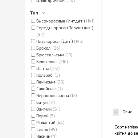
Циліндричний
170
Тип
Высокорослые (Интдет.)
141
Середньорослі (Полуїнтдит.)
42
Низькорослі (Дит.)
146
Броколі
26
Брюссельська
19
Білоголова
216
Цвітна
102
Кольрабі
3
Пекінська
23
Савойська
7
Червонокачанна
12
Батун
11
Озимий
54
Опис
Порей
5
Ріпчастий
44
Сорт напівк
Севок
99
квітня до в
Часник
4