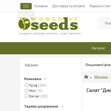
Головна
Доставка та оплата
Корисні стат
Найти
Інтернет магазин насіння - «Світ насіння»
Каталог
Насіння
Пошуковий філь
Магазин
Упаковка
Проф
244
Салат "Джи
Міні
70
Вагові
365
Термін дозрівання