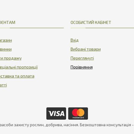
ІЄНТАМ
ОСОБИСТИЙ КАБІНЕТ
газин
Вхід
винки
Вибрані товари
ти продажу
Переглянуті
еціальні пропозиції
ставка та оплата
атті
 засоби захисту рослин, добрива, насіння. Безкоштовна консультація 