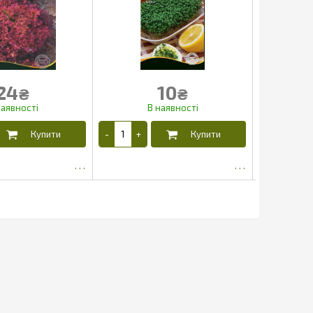
24
10
₴
₴
15.53
4.03