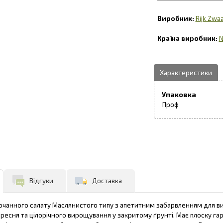
Rijk Zwa
N
Упаковка
Проф
Відгуки
Доставка
очанного салату Маслянистого типу з апетитним забарвленням для ви
ересня та цілорічного вирощування у закритому ґрунті. Має плоску га