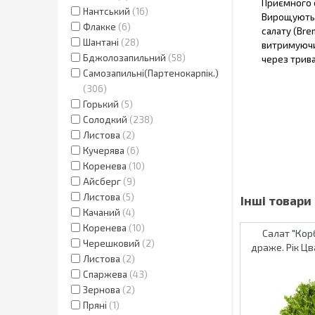
Приємного с
Нантський
16
Вирощують 
Флакке
6
салату (Brem
Шантані
28
витримуючи
Бджолозапильний
58
через трив
Самозапильні(Партенокарпік.)
306
Горький
5
Солодкий
238
Листова
2
Кучерява
6
Коренева
10
Айсберг
9
Листова
5
Качаний
4
Коренева
10
Салат "Корб
Черешковий
2
драже. Рік Цв
Листова
2
Спаржева
43
Зернова
2
Пряні
1