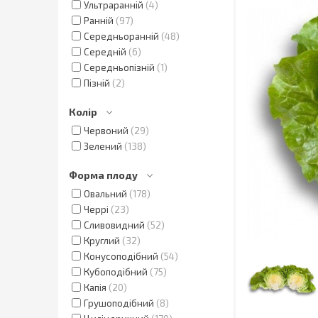
Ультраранній
4
Ранній
97
Середньоранній
48
Середній
6
Середньопізній
1
Пізній
2
Колір
Червоний
29
Зелений
138
Форма плоду
Овальний
178
Черрі
23
Сливовидний
52
Круглий
32
Конусоподібний
54
Кубоподібний
75
Капія
20
Грушоподібний
8