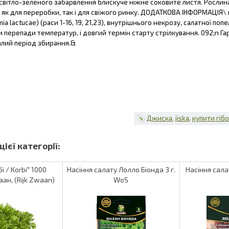
вітло-зеленого забарвлення блискуче ніжне соковите листя. Рослин
як для переробки, так і для свіжого ринку. ДОДАТКОВА ІНФОРМАЦІЯ\ 
ia lactucae) (раси 1-16, 19, 21,23), внутрішнього некрозу, салатної по
 перепади температур, і довгий термін старту стрілкування. 092;n 
алий період збирання.&
Джиска
jiska
купити гіб
і / Korbi" 1000
Насіння салату Лолло Біонда 3 г.
Насіння сала
аан, (Rijk Zwaan)
WoS