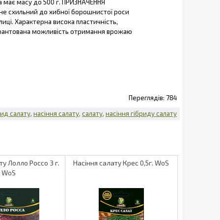
а має масу до 500 г. ПРИЗНАЧЕННЯ
не схильний до хибної борошнистої роси
пелиці. Характерна висока пластичність,
Гарантована можливість отримання врожаю
784
рид салату
насіння салату
салату
насіння гібриду салату
ту Лолло Россо 3 г.
Насіння салату Крес 0,5г. WoS
Насіння сал
WoS