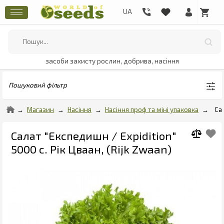
засоби захисту рослин, добрива, насіння
Пошуковий фільтр
Магазин
Насіння
Насіння проф та міні упаковка
Са
Салат "Експедишн / Expidition"
5000 с. Рік Цваан, (Rijk Zwaan)