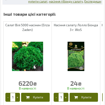
купити салат
насіння гібриду салату
Експедишн
Салат Вілі 5000 насінин (Enza
Насіння салату Лолло Біонда
На
Zaden)
3 г. WoS
6220
24
₴
₴