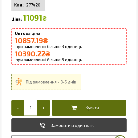
277420
11091
₴
10857.19
₴
3
10390.22
₴
8
Замовити в один клік