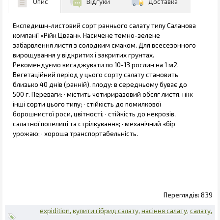
Опис
Відгуки
Доставка
Експедишн-листовий сорт раннього салату типу Саланова
компанії «Рійк Цваан». Насичене темно-зелене
забарвлення листя з солодким смаком. Для всесезонного
вирощування у відкритих і закритих грунтах.
Рекомендуємо висаджувати по 10-13 рослин на 1 м2.
Вегетаційний період у цього сорту салату становить
близько 40 днів (ранній). плоду: в середньому буває до
500 г. Переваги: · містить чотириразовий обсяг листя, ніж
інші сорти цього типу; · стійкість до помилкової
борошнистої роси, цвітності; · стійкість до некрозів,
салатної попелиці та стрілкування; · механічний збір
урожаю; · хороша транспортабельність.
839
expidition
купити гібрид салату
насіння салату
салату