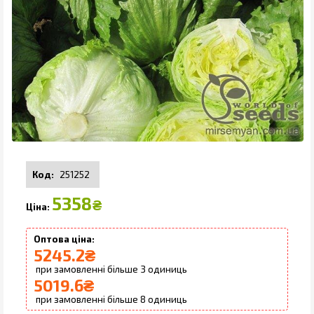
251252
5358
₴
5245.2
₴
3
5019.6
₴
8