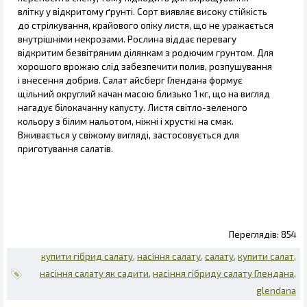
влітку у відкритому ґрунті. Сорт виявляє високу стійкість
до стрілкування, крайового опіку листя, що не уражається
внутрішніми некрозами. Рослина віддає перевагу
відкритим безвітряним ділянкам з родючим грунтом. Для
хорошого врожаю слід забезпечити полив, розпушування
і внесення добрив. Салат айсберг Глендана формує
щільний округлий качан масою близько 1 кг, що на вигляд
нагадує білокачанну капусту. Листя світло-зеленого
кольору з білим нальотом, ніжні і хрусткі на смак.
Вживається у свіжому вигляді, застосовується для
приготування салатів.
854
купити гібрид салату
насіння салату
салату
купити салат
насіння салату як садити
насіння гібриду салату Глендана
glendana