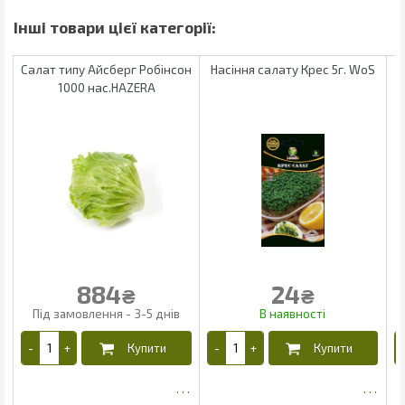
Салат типу Айсберг Робінсон
Насіння салату Крес 5г. WoS
Н
1000 нас.HAZERA
884
24
₴
₴