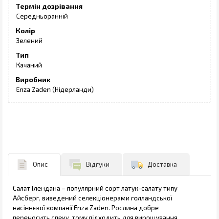
Термін дозрівання
Середньоранній
Колір
Зелений
Тип
Качаний
Виробник
Enza Zaden (Нідерланди)
Опис
Відгуки
Доставка
Салат Глендана – популярний сорт латук-салату типу
Айсберг, виведений селекціонерами голландської
насіннєвої компанії Enza Zaden. Рослина добре
переносить спеку, тому підходить для вирощування