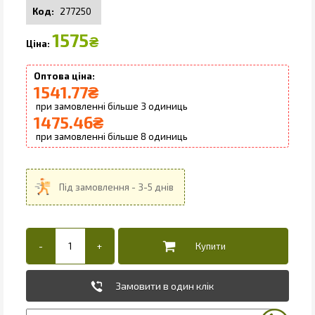
277250
1575
₴
1541.77
₴
3
1475.46
₴
8
Замовити в один клік