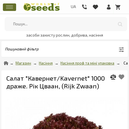
засоби захисту рослин, добрива, насіння
Пошуковий фільтр
Магазин
Насіння
Насіння проф та міні упаковка
Са
Салат "Кавернет/Kavernet" 1000
драже. Рік Цваан, (Rijk Zwaan)