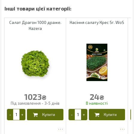
Салат Драгон 1000 драже.
Насіння салату Крес 5г. WoS
Н
Hazera
1023
24
₴
₴