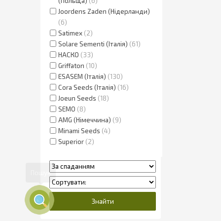
(Польща)
6
Joordens Zaden (Нідерланди)
6
Satimex
2
Solare Sementi (Італія)
61
НАСКО
33
Griffaton
10
ESASEM (Італія)
130
Cora Seeds (Італія)
16
Joeun Seeds
18
SEMO
8
AMG (Німеччина)
9
Minami Seeds
4
Superior
2