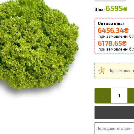
6595
₴
6456.34
₴
6178.65
₴