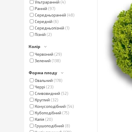
Ультраранній
4
Ранній
97
Середньоранній
48
Середній
6
Середньопізній
1
Пізній
2
Колір
Червоний
29
Зелений
138
Форма плоду
Овальний
178
Черрі
23
Сливовидний
52
Круглий
32
Конусоподібний
54
Кубоподібний
75
Капія
20
Грушоподібний
8