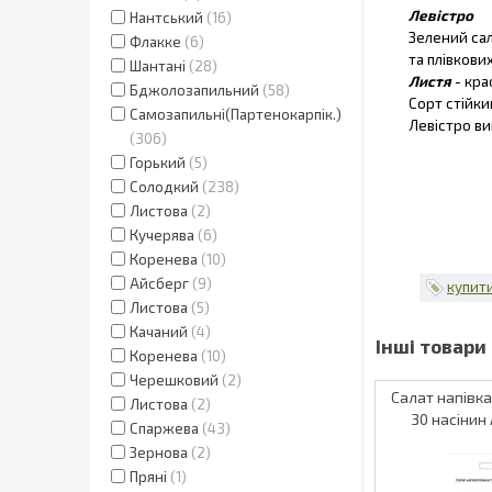
Левістро
Нантський
16
Зелений сал
Флакке
6
та плівкови
Шантані
28
Листя
- кра
Бджолозапильний
58
Сорт стійки
Самозапильні(Партенокарпік.)
Левістро в
306
Горький
5
Солодкий
238
Листова
2
Кучерява
6
Коренева
10
Айсберг
9
купити
Листова
5
Качаний
4
Коренева
10
Черешковий
2
Салат напівк
Листова
2
30 насінин 
Спаржева
43
Зернова
2
Пряні
1