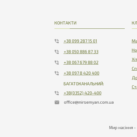
КОНТАКТИ
КЛ
+38 099 287 15 01
Ма
Но
+38 050 886 87 33
Хі
+38 067 679 88 02
Сп
+38 097 8 420 400
До
БАГАТОКАНАЛЬНИЙ:
Ст
+38(0352) 420-400
office@mirsemyan.com.ua
Мир насіння -