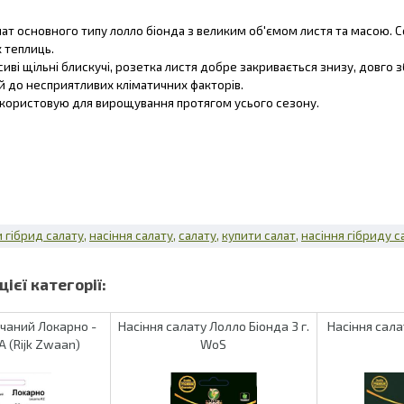
ат основного типу лолло біонда з великим об'ємом листя та масою. 
х теплиць.
сиві щільні блискучі, розетка листя добре закривається знизу, довго з
й до несприятливих кліматичних факторів.
икористовую для вирощування протягом усього сезону.
 гібрид салату
насіння салату
салату
купити салат
насіння гібриду с
ачаний Локарно -
Насіння салату Лолло Біонда 3 г.
Насіння сала
А (Rijk Zwaan)
WoS