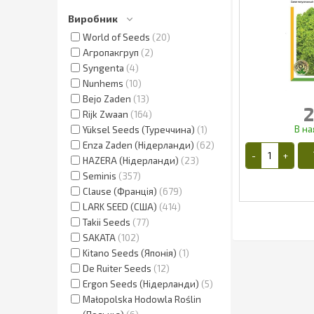
Виробник
World of Seeds
20
Агропакгруп
2
Syngenta
4
Nunhems
10
Bejo Zaden
13
2
Rijk Zwaan
164
Yüksel Seeds (Туреччина)
1
Enza Zaden (Нідерланди)
62
HAZERA (Нідерланди)
23
Seminis
357
Clause (Франція)
679
LARK SEED (США)
414
Takii Seeds
77
SAKATA
102
2
Kitano Seeds (Японія)
1
De Ruiter Seeds
12
Ergon Seeds (Нідерланди)
5
Małopolska Hodowla Roślin