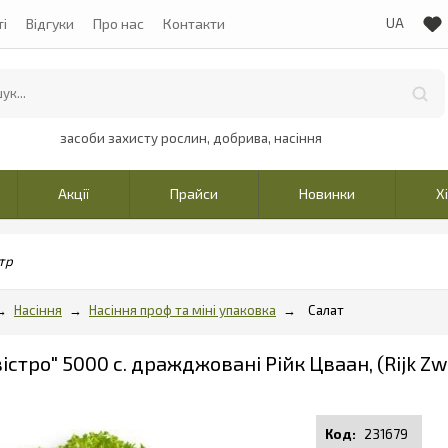
ті
Відгуки
Про нас
Контакти
засоби захисту рослин, добрива, насіння
Акції
Прайси
Новинки
Х
тр
Насіння
Насіння проф та міні упаковка
Салат
істро" 5000 с. дражджовані Рійк Цваан, (Rijk Z
231679