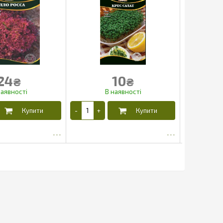
24
10
₴
₴
15.53
4.03