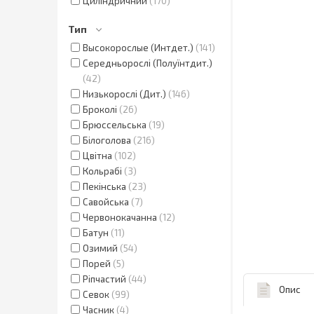
Циліндричний
170
Тип
Высокорослые (Интдет.)
141
Середньорослі (Полуїнтдит.)
42
Низькорослі (Дит.)
146
Броколі
26
Брюссельська
19
Білоголова
216
Цвітна
102
Кольрабі
3
Пекінська
23
Савойська
7
Червонокачанна
12
Батун
11
Озимий
54
Порей
5
Ріпчастий
44
Опис
Севок
99
Часник
4