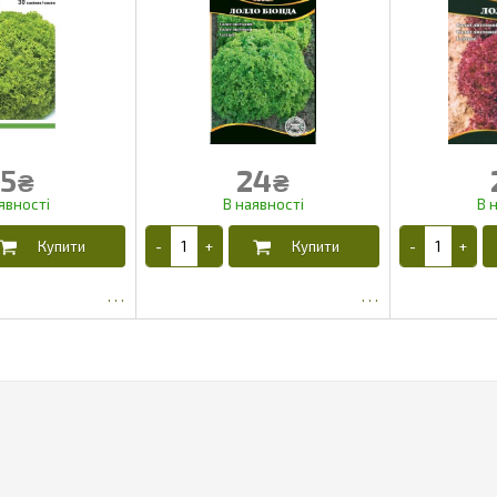
5
24
₴
₴
0.7
15.53