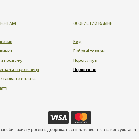
ІЄНТАМ
ОСОБИСТИЙ КАБІНЕТ
газин
Вхід
винки
Вибрані товари
ти продажу
Переглянуті
еціальні пропозиції
ставка та оплата
атті
 засоби захисту рослин, добрива, насіння. Безкоштовна консультація 