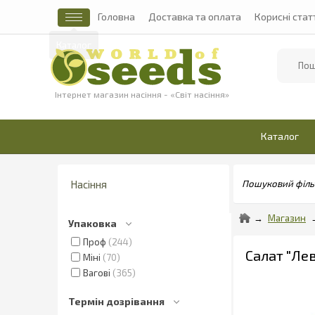
Головна
Доставка та оплата
Корисні стат
Найти
Інтернет магазин насіння - «Світ насіння»
Каталог
Насіння
Пошуковий філь
Магазин
Упаковка
Проф
244
Салат "Лев
Міні
70
Вагові
365
Термін дозрівання