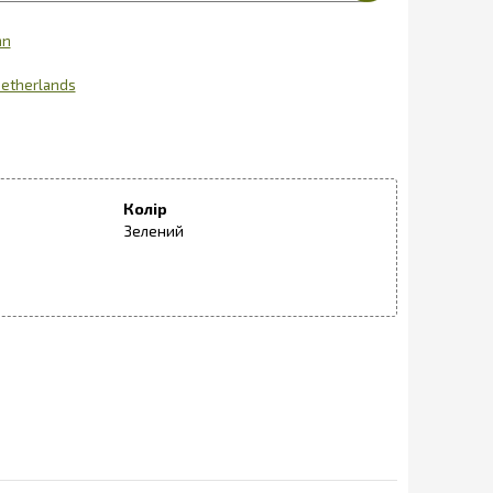
an
etherlands
Колір
Зелений