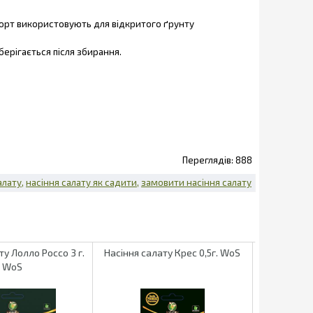
Сорт використовують для відкритого ґрунту
берігається після збирання.
888
алату
насіння салату як садити
замовити насіння салату
ту Лолло Россо 3 г.
Насіння салату Крес 0,5г. WoS
Насіння сал
WoS