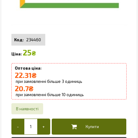
234460
25
₴
22.31
₴
3
20.7
₴
10