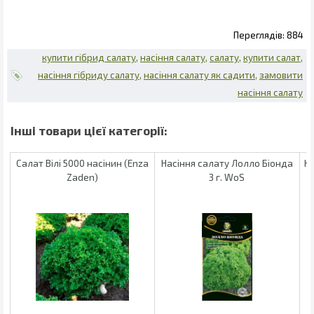
884
купити гібрид салату
насіння салату
салату
купити салат
насіння гібриду салату
насіння салату як садити
замовити
насіння салату
Салат Вілі 5000 насінин (Enza
Насіння салату Лолло Біонда
На
Zaden)
3 г. WoS