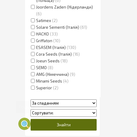
(Польща)
6
Joordens Zaden (Нідерланди)
6
Satimex
2
Solare Sementi (Італія)
61
НАСКО
33
Griffaton
10
ESASEM (Італія)
130
Cora Seeds (Італія)
16
Joeun Seeds
18
SEMO
8
AMG (Німеччина)
9
Minami Seeds
4
Superior
2