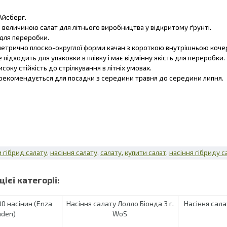
Айсберг.
 величиною салат для літнього виробництва у відкритому ґрунті.
для переробки.
метрично плоско-округлої форми качан з короткою внутрішньою коче
 підходить для упаковки в плівку і має відмінну якість для переробки.
соку стійкість до стрілкування в літніх умовах.
 рекомендується для посадки з середини травня до середини липня.
 гібрид салату
насіння салату
салату
купити салат
насіння гібриду с
00 насінин (Enza
Насіння салату Лолло Біонда 3 г.
Насіння сала
aden)
WoS