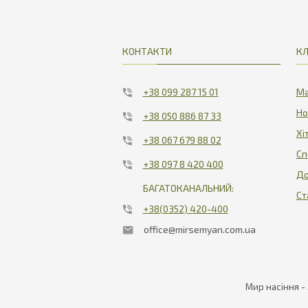
КОНТАКТИ
КЛ
+38 099 287 15 01
Ма
Но
+38 050 886 87 33
Хі
+38 067 679 88 02
Сп
+38 097 8 420 400
До
БАГАТОКАНАЛЬНИЙ:
Ст
+38(0352) 420-400
office@mirsemyan.com.ua
Мир насіння -