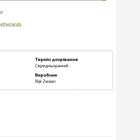
an
etherlands
Термін дозрівання
Середньоранній
Виробник
Rijk Zwaan