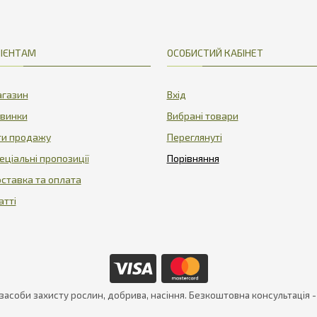
ІЄНТАМ
ОСОБИСТИЙ КАБІНЕТ
газин
Вхід
винки
Вибрані товари
ти продажу
Переглянуті
еціальні пропозиції
ставка та оплата
атті
 засоби захисту рослин, добрива, насіння. Безкоштовна консультація 