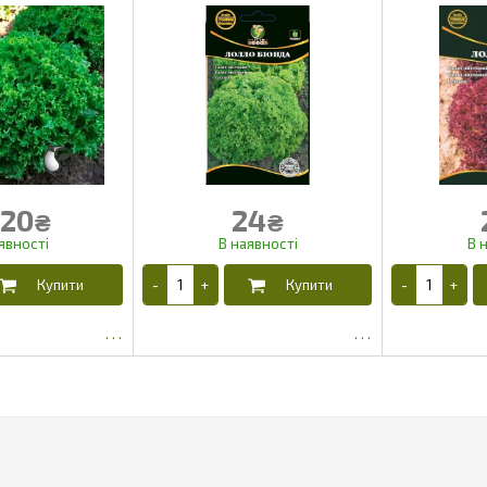
20
24
₴
₴
827.28
15.53