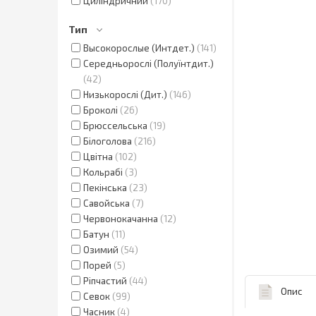
Циліндричний
170
Тип
Высокорослые (Интдет.)
141
Середньорослі (Полуїнтдит.)
42
Низькорослі (Дит.)
146
Броколі
26
Брюссельська
19
Білоголова
216
Цвітна
102
Кольрабі
3
Пекінська
23
Савойська
7
Червонокачанна
12
Батун
11
Озимий
54
Порей
5
Ріпчастий
44
Опис
Севок
99
Часник
4