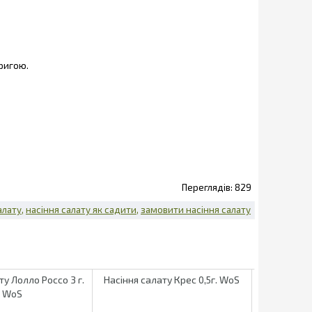
ригою.
829
алату
насіння салату як садити
замовити насіння салату
ту Лолло Россо 3 г.
Насіння салату Крес 0,5г. WoS
Насіння сал
WoS