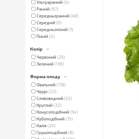
Ультраранній
4
Ранній
97
Середньоранній
48
Середній
6
Середньопізній
1
Пізній
2
Колір
Червоний
29
Зелений
138
Форма плоду
Овальний
178
Черрі
23
Сливовидний
52
Круглий
32
Конусоподібний
54
Кубоподібний
75
Капія
20
Грушоподібний
8