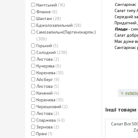
Сантарінас
Нантський
16
Салат типу 
Флакке
6
Середній за
Шантані
28
Придатний 
Бджолозапильний
58
Плоди
- си
Самозапильні(Партенокарпік.)
Салат добре
306
Має дуже ви
Горький
5
Сантарінас
Солодкий
238
Листова
2
Кучерява
6
Коренева
10
Айсберг
9
Листова
5
купити
Качаний
4
Коренева
10
Черешковий
2
Листова
2
Спаржева
43
Салат Вілі 50
Зернова
2
Z
Пряні
1