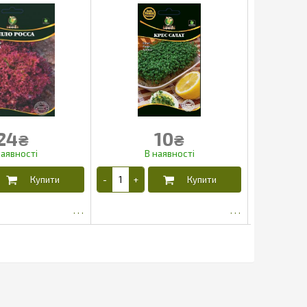
24
10
₴
₴
15.53
4.03