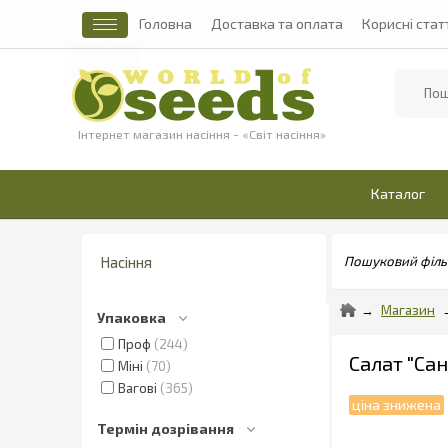
Головна
Доставка та оплата
Корисні стат
Найти
Інтернет магазин насіння - «Світ насіння»
Каталог
Насіння
Пошуковий філь
Магазин
Упаковка
Проф
244
Салат "Сан
Міні
70
Вагові
365
Термін дозрівання