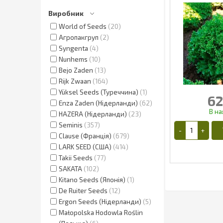
Виробник
World of Seeds
20
Агропакгруп
2
Syngenta
4
Nunhems
10
Bejo Zaden
13
Rijk Zwaan
164
Yüksel Seeds (Туреччина)
1
62
Enza Zaden (Нідерланди)
62
HAZERA (Нідерланди)
23
Seminis
357
Clause (Франція)
679
LARK SEED (США)
414
Takii Seeds
77
SAKATA
102
Kitano Seeds (Японія)
1
De Ruiter Seeds
12
5
Ergon Seeds (Нідерланди)
5
Małopolska Hodowla Roślin