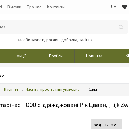
ті
Відгуки
Про нас
Контакти
засоби захисту рослин, добрива, насіння
Акції
Прайси
Новинки
Х
тр
Насіння
Насіння проф та міні упаковка
Салат
тарінас" 1000 с. дріжджовані Рік Цваан, (Rijk Z
124879