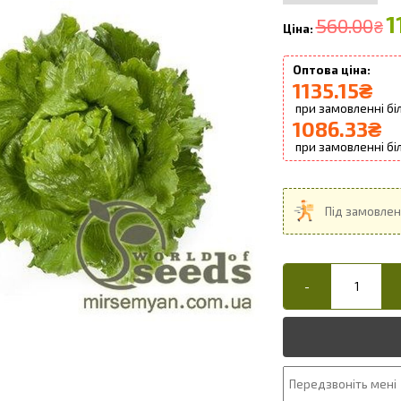
1
560.00
₴
1135.15
₴
1086.33
₴