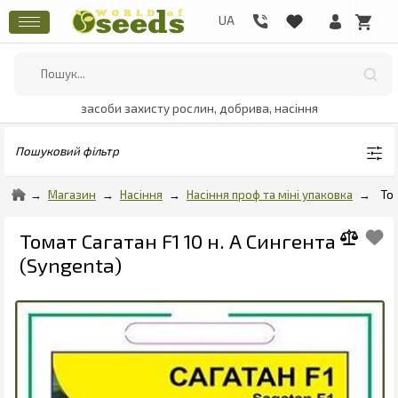
засоби захисту рослин, добрива, насіння
Пошуковий фільтр
Магазин
Насіння
Насіння проф та міні упаковка
То
Томат Сагатан F1 10 н. А Сингента
(Syngenta)