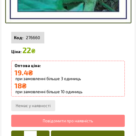
276660
22
₴
19.4
₴
3
18
₴
10