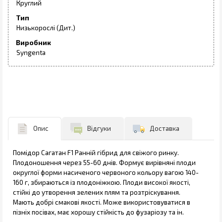
Круглий
Тип
Низькорослі (Дит.)
Виробник
Syngenta
Опис
Відгуки
Доставка
Помідор Сагатан F1 Ранній гібрид для свіжого ринку.
Плодоношення через 55-60 днів. Формує вирівняні плоди
округлої форми насиченого червоного кольору вагою 140-
160 г, збираються із плодоніжкою. Плоди високої якості,
стійкі до утворення зелених плям та розтріскування.
Мають добрі смакові якості. Може використовуватися в
пізніх посівах, має хорошу стійкість до фузаріозу та ін.