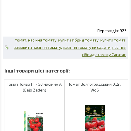
923
томат
насіння томату
купити гібрид томату
купити томат
замовити насіння томату
насіння томату як садити
насіння
гібриду томату Сагатан
Томат Тойво F1 - 50 насінин А
Томат Волгоградський 0,2г.
Т
(Bejo Zaden)
WoS