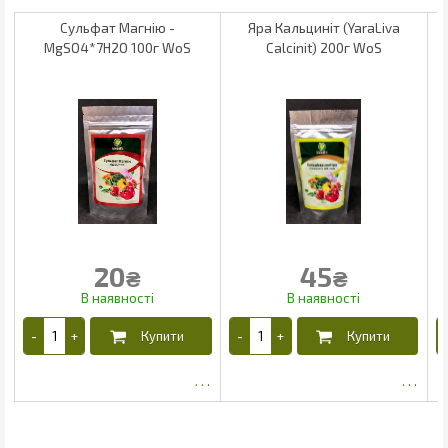
Сульфат Магнію -
Яра Кальциніт (YaraLiva
MgSO4*7H2O 100г WoS
Calcinit) 200г WoS
20
45
₴
₴