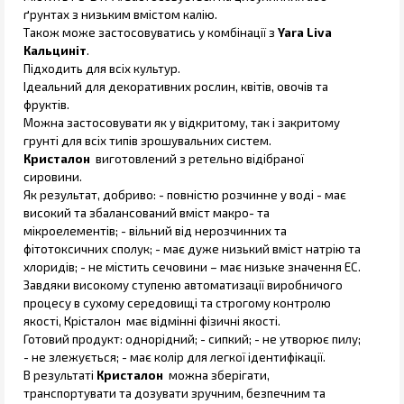
ґрунтах з низьким вмістом калію.
Також може застосовуватись у комбінації з
Yara Liva
Кальциніт
.
Підходить для всіх культур.
Ідеальний для декоративних рослин, квітів, овочів та
фруктів.
Можна застосовувати як у відкритому, так і закритому
грунті для всіх типів зрошувальних систем.
Кристалон
виготовлений з ретельно відібраної
сировини.
Як результат, добриво: - повністю розчинне у воді - має
високий та збалансований вміст макро- та
мікроелементів; - вільний від нерозчинних та
фітотоксичних сполук; - має дуже низький вміст натрію та
хлоридів; - не містить сечовини – має низьке значення EC.
Завдяки високому ступеню автоматизації виробничого
процесу в сухому середовищі та строгому контролю
якості, Крісталон має відмінні фізичні якості.
Готовий продукт: однорідний; - сипкий; - не утворює пилу;
- не злежується; - має колір для легкої ідентифікації.
В результаті
Кристалон
можна зберігати,
транспортувати та дозувати зручним, безпечним та