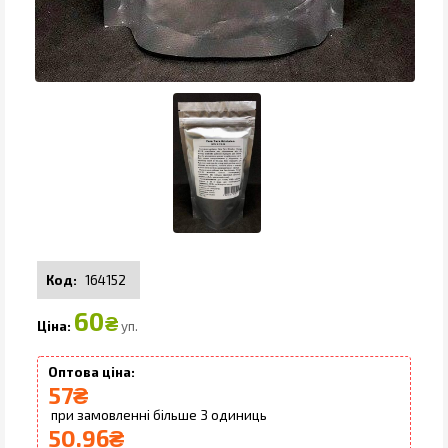
164152
60
₴
уп.
57
₴
3
50.96
₴