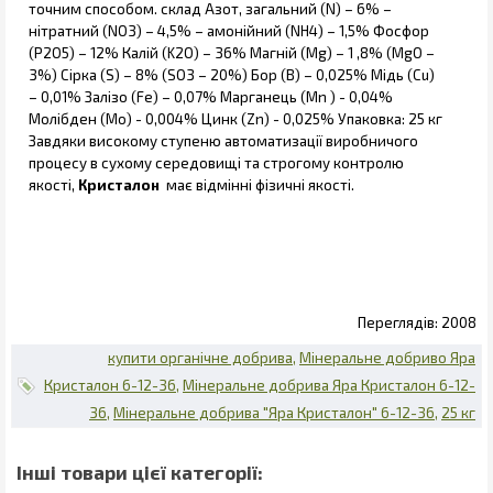
точним способом. склад Азот, загальний (N) – 6% –
нітратний (NO3) – 4,5% – амонійний (NH4) – 1,5% Фосфор
(P2O5) – 12% Калій (K2O) – 36% Магній (Mg) – 1 ,8% (MgO –
3%) Сірка (S) – 8% (SO3 – 20%) Бор (B) – 0,025% Мідь (Cu)
– 0,01% Залізо (Fe) – 0,07% Марганець (Mn ) - 0,04%
Молібден (Mo) - 0,004% Цинк (Zn) - 0,025% Упаковка: 25 кг
Завдяки високому ступеню автоматизації виробничого
процесу в сухому середовищі та строгому контролю
якості,
Кристалон
має відмінні фізичні якості.
2008
купити органічне добрива
Мінеральне добриво Яра
Кристалон 6-12-36
Мінеральне добрива Яра Кристалон 6-12-
36
Мінеральне добрива "Яра Кристалон" 6-12-36
25 кг