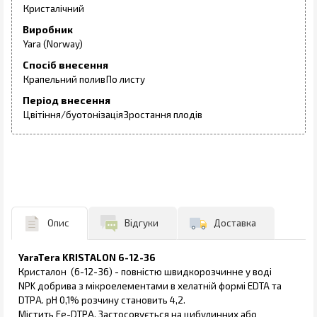
Кристалічний
Виробник
Yara (Norway)
Спосіб внесення
Крапельний полив
По листу
Період внесення
Цвітіння/буотонізація
Зростання плодів
Опис
Відгуки
Доставка
YaraTera KRISTALON 6-12-36
Кристалон (6-12-36) - повністю швидкорозчинне у воді
NPK добрива з мікроелементами в хелатній формі EDTA та
DTPA. рН 0,1% розчину становить 4,2.
Містить Fe-DTPA. Застосовується на цибулинних або