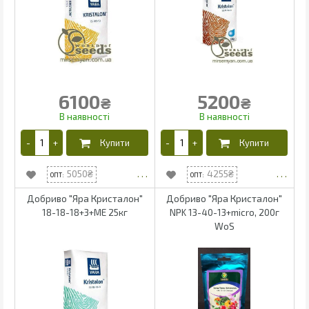
6100
5200
₴
₴
5050
4255
Добриво "Яра Кристалон"
Добриво "Яра Кристалон"
18-18-18+3+МЕ 25кг
NPK 13-40-13+micro, 200г
WoS