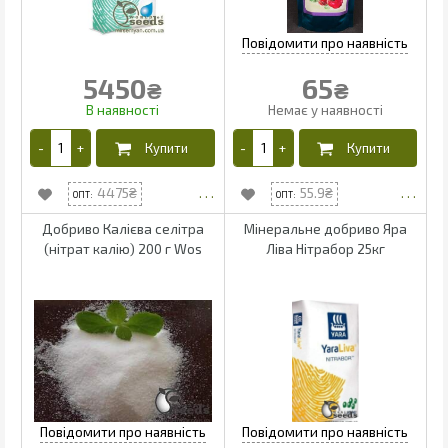
5450
65
₴
₴
4475
55.9
Добриво Калієва селітра
Мінеральне добриво Яра
(нітрат калію) 200 г Wos
Ліва Нітрабор 25кг