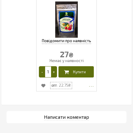
27
₴
22.75