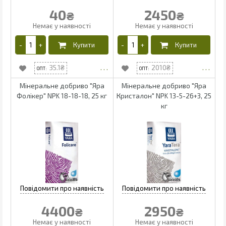
40
2450
₴
₴
35.1
2010
Мінеральне добриво "Яра
Мінеральне добриво "Яра
Фолікер" NPK 18-18-18, 25 кг
Кристалон" NPK 13-5-26+3, 25
кг
4400
2950
₴
₴