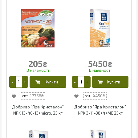
205
5450
₴
₴
177.58
4450
Добриво "Яра Кристалон"
Добриво "Яра Кристалон"
NPK 13-40-13+micro, 25 кг
NPK 3-11-38+4+МЕ 25кг