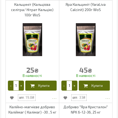
Кальциніт (Кальцієва
Яра Кальциніт (YaraLiva
селітра/ Нітрат Кальцію)
Calcinit) 200г WoS
100г WoS
25
45
₴
₴
19.8
33
Калійно-магнієве добриво
Добриво "Яра Кристалон"
Каліймаг ( Калімаг) -30 , 5 кг
NPK 6-12-36, 25 кг