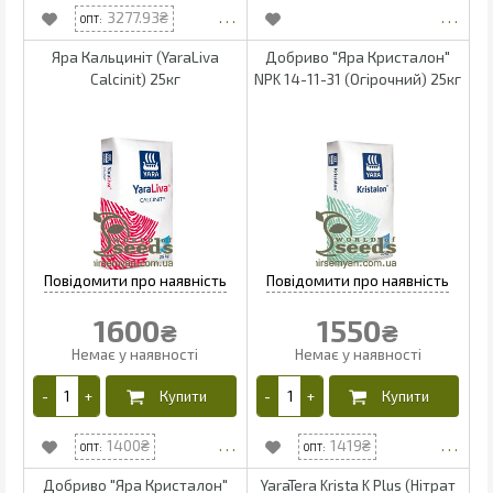
3277.93
Яра Кальциніт (YaraLiva
Добриво "Яра Кристалон"
Calcinit) 25кг
NPK 14-11-31 (Огірочний) 25кг
1600
1550
₴
₴
1400
1419
Добриво "Яра Кристалон"
YaraTera Krista K Plus (Нітрат