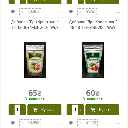
50.96
45.5
Добриво "Яра Кристалон"
Добриво "Яра Кристалон"
12-12-36+4+МЕ 200г. WoS
18-18-18+3+МЕ 200г WoS
65
60
₴
₴
53.95
49.4