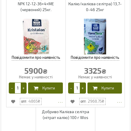
NPK 12-12-36+4+МЕ
Калію/калієва селітра) 13,7-
(червоний) 25кг.
0-46 25кг
5900
3325
₴
₴
4865
2968.75
Добриво Калієва селітра
(нітрат калію) 100 г Wos