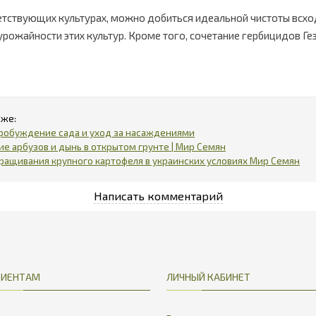
етствующих культурах, можно добиться идеальной чистоты всход
 урожайности этих культур. Кроме того, сочетание гербицидов Ге
робуждение сада и уход за насаждениями
е арбузов и дынь в открытом грунте | Мир Семян
ращивания крупного картофеля в украинских условиях Мир Семян
ЛИЕНТАМ
ЛИЧНЫЙ КАБИНЕТ