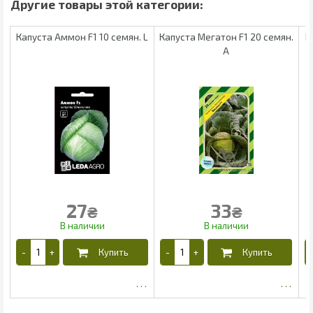
Капуста Аммон F1 10 семян. L
Капуста Мегатон F1 20 семян.
К
А
27
33
₴
₴