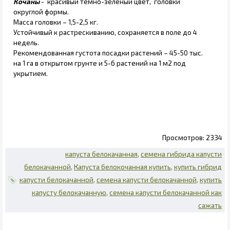
Кочаны
- красивый темно-зеленый цвет, головки
округлой формы.
Масса головки – 1,5-2,5 кг.
Устойчивый к растрескиванию, сохраняется в поле до 4
недель.
Рекомендованная густота посадки растений – 45-50 тыс.
на 1 га в открытом грунте и 5-6 растений на 1 м2 под
укрытием.
2334
капуста белокачанная
семена гибрида капусти
белокачанной
Капуста белокочанная купить
купить гибрид
капусти белокачанной
семена капусти белокачанной
купить
капусту белокачанную
семена капусти белокачанной как
сажать