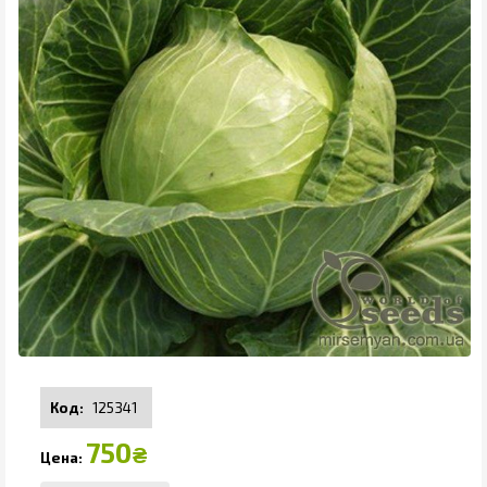
125341
750
₴