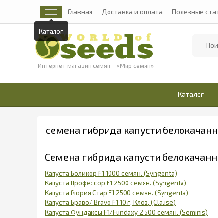
Главная
Доставка и оплата
Полезные ста
Каталог
Найти
Интернет магазин семян - «Мир семян»
Каталог
семена гибрида капусти белокачанн
Семена гибрида капусти белокачан
Капуста Боликор F1 1000 семян. (Syngenta)
Капуста Профессор F1 2500 семян. (Syngenta)
Капуста Глория Стар F1 2500 семян. (Syngenta)
Капуста Браво/ Bravo F1 10 г, Клоз, (Clause)
Капуста Фундаксы F1/Fundaxy 2 500 семян. (Seminis)