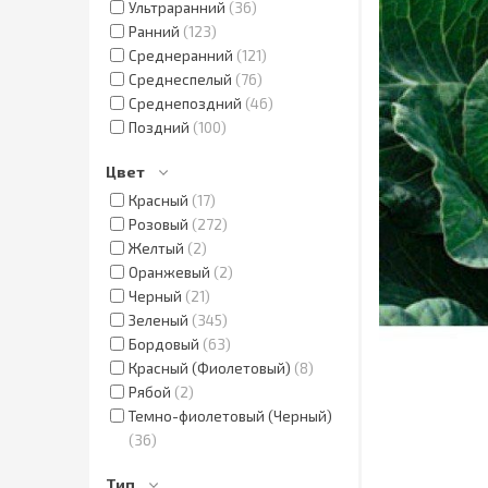
Ультраранний
36
Ранний
123
Среднеранний
121
Среднеспелый
76
Среднепоздний
46
Поздний
100
Цвет
Красный
17
Розовый
272
Желтый
2
Оранжевый
2
Черный
21
Зеленый
345
Бордовый
63
Красный (Фиолетовый)
8
Рябой
2
Темно-фиолетовый (Черный)
36
Тип