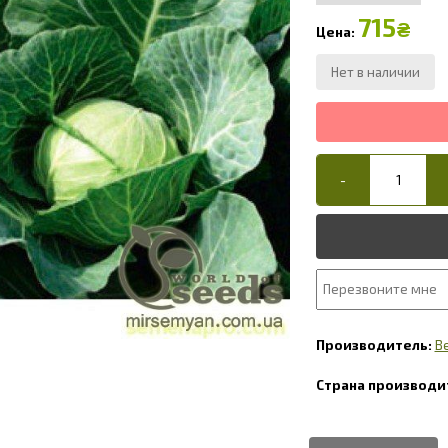
715
₴
B