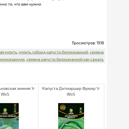
нно то, что вам нужно.
1918
ая купить
купить гибрид капусти белокачанной
семена
 белокачанную
семена капусти белокачанной как сажать
ьковская зимняя 1г
Капуста Дитмаршер Фрюер 1г
Капуста кр
WoS
WoS