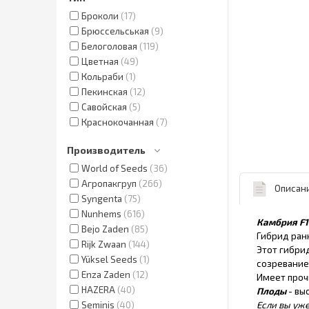
Броколи
17
Брюссельськая
9
Белоголовая
119
Цветная
49
Кольраби
1
Пекинская
12
Савойская
5
Краснокочанная
7
Производитель
World of Seeds
36
Агропакгруп
266
Описан
Syngenta
75
Nunhems
616
Камбрия F1
Bejo Zaden
85
Гибрид ран
Rijk Zwaan
144
Этот гибри
Yüksel Seeds
1
созревание
Enza Zaden
12
Имеет проч
HAZERA
40
Плоды
- выс
Seminis
40
Если вы уже