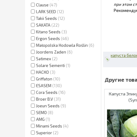
при этом ст
Clause
47
Рекомендуем
LARK SEED
12
Takii Seeds
12
SAKATA
22
Kitano Seeds
3
Ergon Seeds
46
Małopolska Hodowla Roślin
6
Joordens Zaden
6
капуста бело
Satimex
2
Solare Sementi
1
НАСКО
3
Griffaton
10
ESASEM
130
Cora Seeds
16
Капуста Эпику
Broer B.V
31
(Sy
Joeun Seeds
9
SEMO
8
AMG
1
Minami Seeds
4
Superior
2