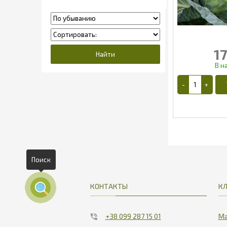
17
1
Поиск
КОНТАКТЫ
К
+38 099 287 15 01
Ма