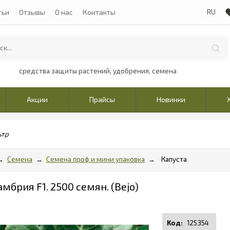
тьи
Отзывы
О нас
Контакты
средства защиты растений, удобрения, семена
Акции
Прайсы
Новинки
ьтр
Семена
Семена проф и мини упаковка
Капуста
мбрия F1. 2500 семян. (Bejo)
125354