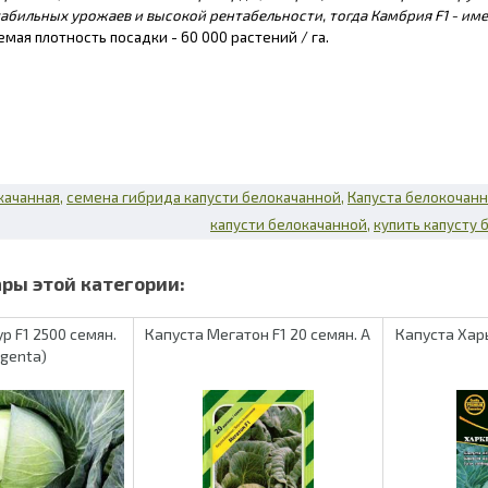
абильных урожаев и высокой рентабельности, тогда Камбрия F1 - име
ая плотность посадки - 60 000 растений / га.
качанная
семена гибрида капусти белокачанной
Капуста белокочанн
капусти белокачанной
купить капусту
р F1 2500 семян.
Капуста Мегатон F1 20 семян. А
Капуста Хар
ngenta)