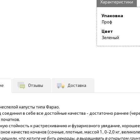
Упаковка
Проф
Цвет
Зеленый
ие
Отзывы
Доставка
неспелой капусты типа Фарао.
д соединил в себе все достойные качества - достаточно раннее (чер
 початков.
ную стойкость к растрескиванию и фузариозного увядание, хорошее 
окое качество кочанов (сочные, плотные, массой 1 , 0-2,0 кг, великоле
 решили, что хотите не бить рекорды, а выращивать в открытом грун