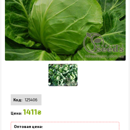
125406
1411
₴