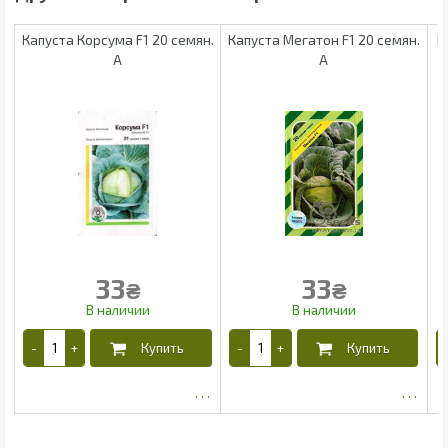
Капуста Корсума F1 20 семян.
Капуста Мегатон F1 20 семян.
К
А
А
33
33
₴
₴