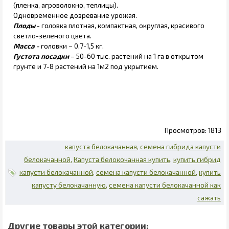
(пленка, агроволокно, теплицы).
Одновременное дозревание урожая.
Плоды
- головка плотная, компактная, округлая, красивого
светло-зеленого цвета.
Масса -
головки – 0,7-1,5 кг.
Густота посадки
– 50-60 тыс. растений на 1 га в открытом
грунте и 7-8 растений на 1м2 под укрытием.
1813
капуста белокачанная
семена гибрида капусти
белокачанной
Капуста белокочанная купить
купить гибрид
капусти белокачанной
семена капусти белокачанной
купить
капусту белокачанную
семена капусти белокачанной как
сажать