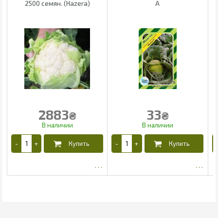
2500 семян. (Hazera)
А
2883
33
₴
₴
2650.5
27