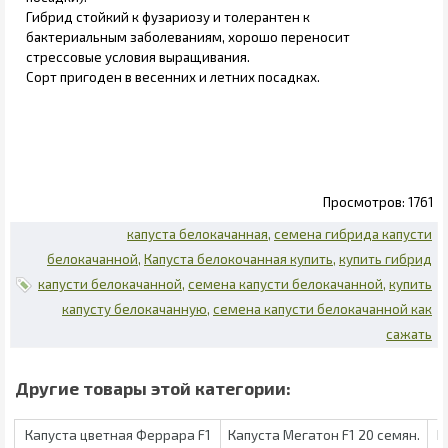
Гибрид стойкий к фузариозу и толерантен к
бактериальным заболеваниям, хорошо переносит
стрессовые условия выращивания.
Сорт пригоден в весенних и летних посадках.
1761
капуста белокачанная
семена гибрида капусти
белокачанной
Капуста белокочанная купить
купить гибрид
капусти белокачанной
семена капусти белокачанной
купить
капусту белокачанную
семена капусти белокачанной как
сажать
Капуста цветная Феррара F1
Капуста Мегатон F1 20 семян.
К