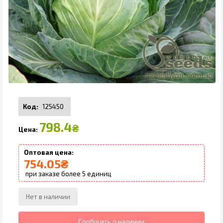
125450
798.4
₴
754.05
₴
5