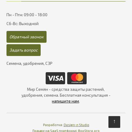
Пн - Птн: 09:00 - 18:00
Сб-Вс: Выходной
Обратный звонок
Задать вопрос
Семена, удобрения, СЗР
Мир Семян - средства защиты растений,
удобрения, семена. Бесплатная консультация -
напишите нам
.
↑
Разработка:
Design-n Studio
Працює на SaaS платформі
Платформа для інте
Працює на SaaS платформі:
BooStore.pro