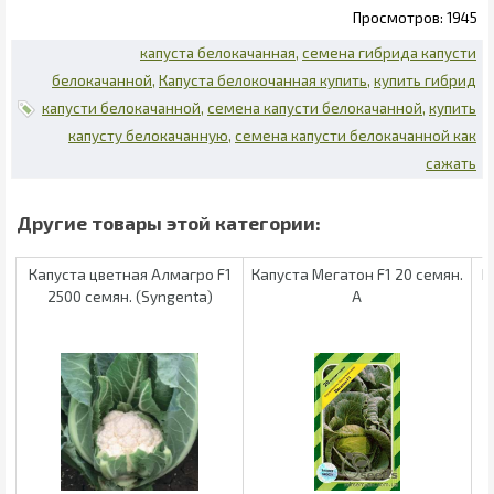
1945
капуста белокачанная
семена гибрида капусти
белокачанной
Капуста белокочанная купить
купить гибрид
капусти белокачанной
семена капусти белокачанной
купить
капусту белокачанную
семена капусти белокачанной как
сажать
Капуста цветная Алмагро F1
Капуста Мегатон F1 20 семян.
К
2500 семян. (Syngenta)
А