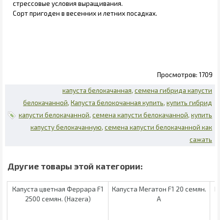
стрессовые условия выращивания.
Сорт пригоден в весенних и летних посадках.
1709
капуста белокачанная
семена гибрида капусти
белокачанной
Капуста белокочанная купить
купить гибрид
капусти белокачанной
семена капусти белокачанной
купить
капусту белокачанную
семена капусти белокачанной как
сажать
Капуста цветная Феррара F1
Капуста Мегатон F1 20 семян.
К
2500 семян. (Hazera)
А