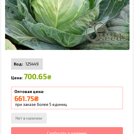
125449
700.65
₴
661.75
₴
5