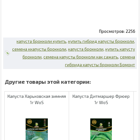
2256
капуста брокколи купить
купить гибрид капусты брокколи
семена ккапусты брокколи
капуста брокколи
купить капусту
брокколи
семена капусты брокколи как сажать
семена
гибрида капусты брокколи Бомонт
Капуста Харьковская зимняя
Капуста Дитмаршер Фрюер
1г WoS
1г WoS