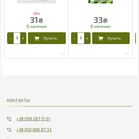
39
₴
31
33
₴
₴
25.2
27
КОНТАКТЫ
+38 099 287 15 01
+38 050 886 87 33