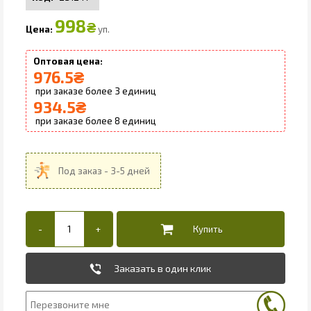
998
₴
уп.
976.5
₴
3
934.5
₴
8
Заказать в один клик