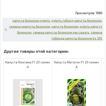
1980
капуста брокколи купить
купить гибрид капусты брокколи
семена ккапусты брокколи
капуста брокколи
купить капусту
брокколи
семена капусты брокколи как сажать
семена
гибрида капусты брокколи ks 355
Капуста Конгама F1 20 семян.
Капуста Мегатон F1 20 семян.
К
А
А