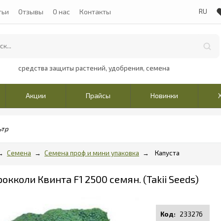
тьи
Отзывы
О нас
Контакты
средства защиты растений, удобрения, семена
Акции
Прайсы
Новинки
ьтр
Семена
Семена проф и мини упаковка
Капуста
окколи Квинта F1 2500 семян. (Takii Seeds)
233276