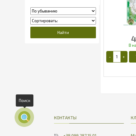
4
3
Поиск
КОНТАКТЫ
К
+38 099 287 15 01
Ма