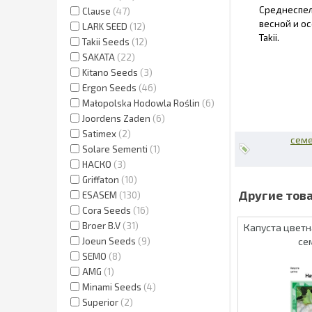
Среднеспелы
Clause
47
весной и о
LARK SEED
12
Takii.
Takii Seeds
12
SAKATA
22
Kitano Seeds
3
Ergon Seeds
46
Małopolska Hodowla Roślin
6
Joordens Zaden
6
Satimex
2
семе
Solare Sementi
1
НАСКО
3
Griffaton
10
ESASEM
130
Cora Seeds
16
Broer B.V
31
Капуста цветн
Joeun Seeds
9
се
SEMO
8
AMG
1
Minami Seeds
4
Superior
2