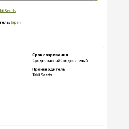
kii Seeds
Japan
Срок созревания
Среднеранний
Среднеспелый
Производитель
Takii Seeds