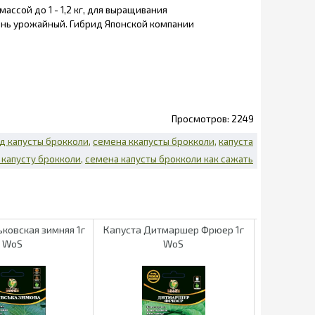
ссой до 1 - 1,2 кг, для выращивания
чень урожайный. Гибрид Японской компании
2249
д капусты брокколи
семена ккапусты брокколи
капуста
 капусту брокколи
семена капусты брокколи как сажать
ьковская зимняя 1г
Капуста Дитмаршер Фрюер 1г
Капуста кр
WoS
WoS