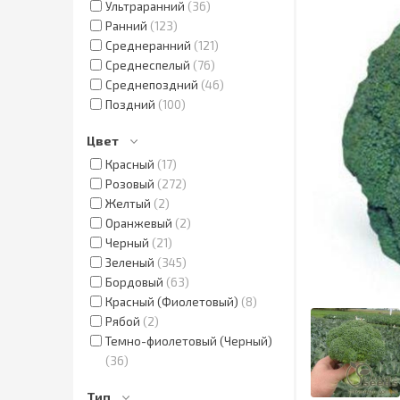
Ультраранний
36
Ранний
123
Среднеранний
121
Среднеспелый
76
Среднепоздний
46
Поздний
100
Цвет
Красный
17
Розовый
272
Желтый
2
Оранжевый
2
Черный
21
Зеленый
345
Бордовый
63
Красный (Фиолетовый)
8
Рябой
2
Темно-фиолетовый (Черный)
36
Тип