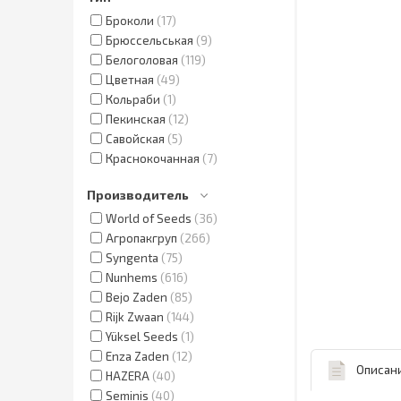
Броколи
17
Брюссельськая
9
Белоголовая
119
Цветная
49
Кольраби
1
Пекинская
12
Савойская
5
Краснокочанная
7
Производитель
World of Seeds
36
Агропакгруп
266
Syngenta
75
Nunhems
616
Bejo Zaden
85
Rijk Zwaan
144
Yüksel Seeds
1
Enza Zaden
12
Описан
HAZERA
40
Seminis
40