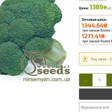
1389
₴
уп.
1344.64
₴
1277.41
₴