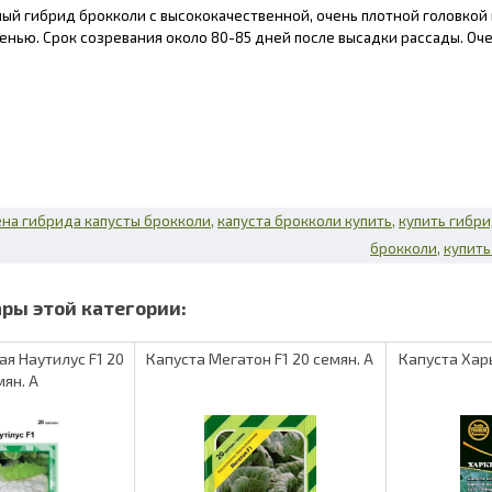
й гибрид брокколи с высококачественной, очень плотной головкой ма
сенью. Срок созревания около 80-85 дней после высадки рассады. О
на гибрида капусты брокколи
капуста брокколи купить
купить гибри
брокколи
купить
ая Наутилус F1 20
Капуста Мегатон F1 20 семян. А
Капуста Хар
мян. А