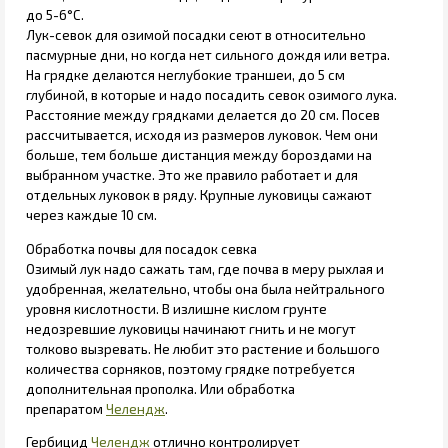
до 5-6°С.
Лук-севок для озимой посадки сеют в относительно
пасмурные дни, но когда нет сильного дождя или ветра.
На грядке делаются неглубокие траншеи, до 5 см
глубиной, в которые и надо посадить севок озимого лука.
Расстояние между грядками делается до 20 см. Посев
рассчитывается, исходя из размеров луковок. Чем они
больше, тем больше дистанция между бороздами на
выбранном участке. Это же правило работает и для
отдельных луковок в ряду. Крупные луковицы сажают
через каждые 10 см.
Обработка почвы для посадок севка
Озимый лук надо сажать там, где почва в меру рыхлая и
удобренная, желательно, чтобы она была нейтрального
уровня кислотности. В излишне кислом грунте
недозревшие луковицы начинают гнить и не могут
толково вызревать. Не любит это растение и большого
количества сорняков, поэтому грядке потребуется
дополнительная прополка. Или обработка
препаратом
Челендж
.
Гербицид
Челендж
отлично контролирует