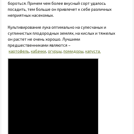
бороться. Причем чем более вкусный сорт удалось
посадить, тем больше он привлечет к себе различных
неприятных насекомых.
Культивирование лука оптимально на супесчаных и
суглинистых плодородных землях, на кислых и тяжелых
он растет не очень хорошо. Лучшими
предшественниками являются –
картофель
,
кабачки
,
огурцы
,
помидоры
,
капуста.