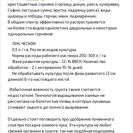
крестоцветные сорняки (горчицу дикую, рапса, кучерявец
Софии, пастушья сумка, ярутка, падалицу рапса), виды
щирицы и лободы, горчак, маки, пидмаренник.
В общем спектр эффективности распространяется
на более ста видов однолетних двудольных и некоторых
однодольных сорняков.
ЛУК, ЧЕСНОК
0,5 л / га. После всходов культуры.
Норма расхода рабочего раствора 200-300 л / га.
Фаза развития культуры - 12-14 ВВСН. Количество
обработок - 2 с интервалом 10-14 дней.
Не обрабатывать культуру после фазы развитого (2 см
длиной) 6-го настоящего листа!
Избыточная влажность грунта также считается
недостатком. Технология выращивания озимых не
рассчитана на болотистые почвы, в которых луковицы
сгнивают задолго до полного вызревания.
Отдельно стоит поговорить про удобрение почвенного
слоя при посадке озимого лука. Эта культура не любит
свежей органики в грунте, так как подобная подкормка