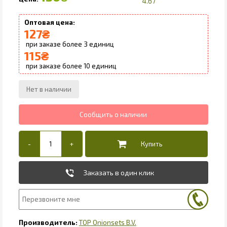
4.67
127
₴
3
115
₴
10
Заказать в один клик
TOP Onionsets B.V.