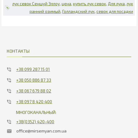
лук севок Сеншуй Эллоу
цена
купить лук севок
Для лука
лук
ранний озимый
Голландский лук
севок для посадки
КОНТАКТЫ
+38 099 287 15 01
+38 050 886 87 33
+38 067 679 88 02
+38 097 8 420 400
МНОГОКАНАЛЬНЫЙ:
+38(0352) 420-400
office@mirsemyan.com.ua