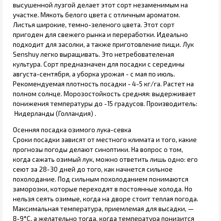
высушенной лузгой делает этот сорт незаменимым на
участке. Мякоть белого цвета с отличным ароматом.
Листья широкие, темно-зеленого цвета. Этот сорт
пригоден для свежего рынка и переработки. Идеально
подходит для засолки, а также приготовление пищи. Лук
Senshuy легко выращивать. Это нетребователеная
культура. Сорт предназначен для посадки с середины
августа-сентября, а уборка урожая - с мая по июль.
Рекомендуемая плотность посадки - 4-5 кг/га. Растет на
полном солнце. Морозостойкость средняя: выдерживает
понижения температуры до -15 градусов. Производитель:
Нидерланды (Голландия) .
Осенняя посадка озимого лука-севка
Сроки посадки зависят от местного климата и того, какие
прогнозы погоды делают синоптики. На вопрос о том,
когда сажать озимый лук, можно ответить лишь одно: его
сеют за 28-30 дней до того, как начнется сильное
похолодание. Под сильным похолоданием понимаются
заморозки, которые переходят в постоянные холода. Но
нельзя сеять озимые, когда на дворе стоит теплая погода.
Максимальная температура, приемлемая для высадки, —
8-9°С, а желательно тогда, когда температура понизится