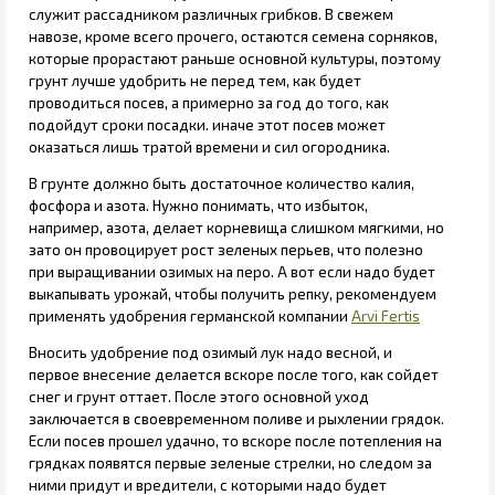
служит рассадником различных грибков. В свежем
навозе, кроме всего прочего, остаются семена сорняков,
которые прорастают раньше основной культуры, поэтому
грунт лучше удобрить не перед тем, как будет
проводиться посев, а примерно за год до того, как
подойдут сроки посадки. иначе этот посев может
оказаться лишь тратой времени и сил огородника.
В грунте должно быть достаточное количество калия,
фосфора и азота. Нужно понимать, что избыток,
например, азота, делает корневища слишком мягкими, но
зато он провоцирует рост зеленых перьев, что полезно
при выращивании озимых на перо. А вот если надо будет
выкапывать урожай, чтобы получить репку, рекомендуем
применять удобрения германской компании
Arvi Fertis
Вносить удобрение под озимый лук надо весной, и
первое внесение делается вскоре после того, как сойдет
снег и грунт оттает. После этого основной уход
заключается в своевременном поливе и рыхлении грядок.
Если посев прошел удачно, то вскоре после потепления на
грядках появятся первые зеленые стрелки, но следом за
ними придут и вредители, с которыми надо будет