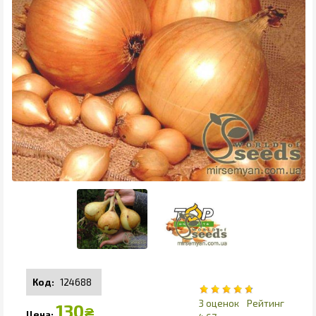
124688
3
130
₴