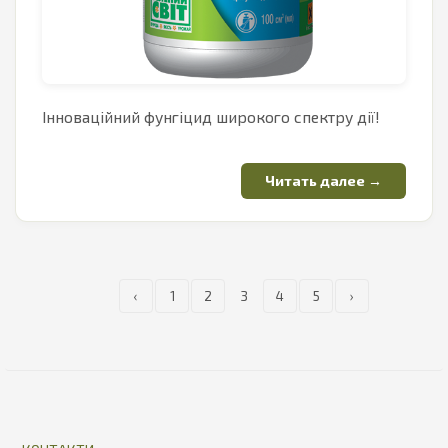
Інноваційний фунгіцид широкого спектру дії!
‹
1
2
3
4
5
›