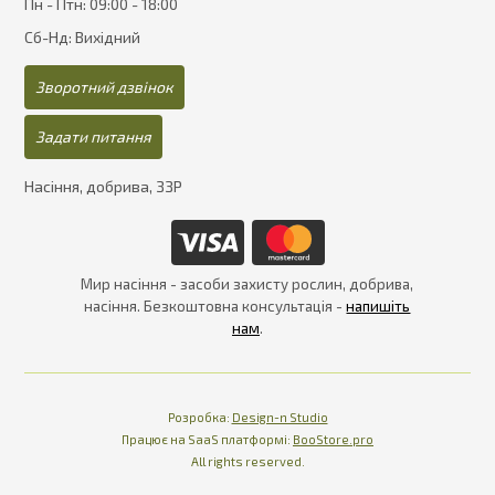
Пн - Птн: 09:00 - 18:00
Сб-Нд: Вихідний
Зворотний дзвінок
Задати питання
Насіння, добрива, ЗЗР
Мир насіння - засоби захисту рослин, добрива,
насіння. Безкоштовна консультація -
напишіть
нам
.
Розробка:
Design-n Studio
Працює на SaaS платформі
Платформа для інте
Працює на SaaS платформі:
BooStore.pro
All rights reserved.