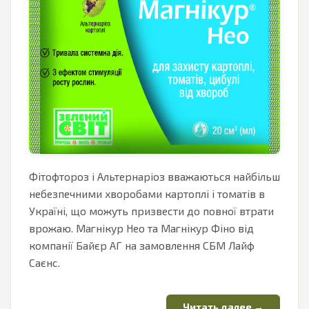
Фітофтороз і Альтернаріоз вважаються найбільш
небезпечними хворобами картоплі і томатів в
Україні, що можуть призвести до повної втрати
врожаю. Магнікур Нео та Магнікур Фіно від
компанії Байєр АГ на замовлення СБМ Лайф
Саєнс.