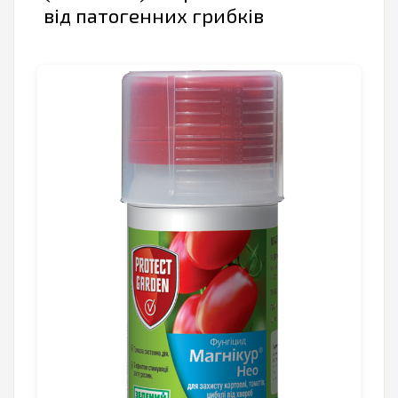
від патогенних грибків